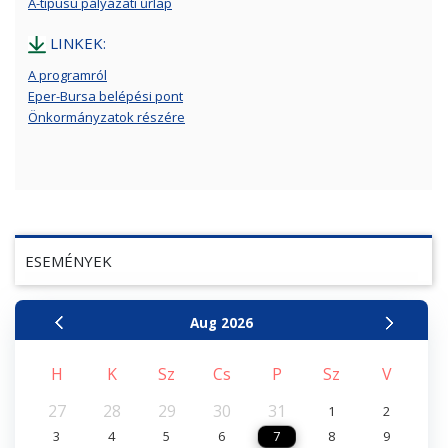
A-típusú pályázati űrlap
LINKEK:
A programról
Eper-Bursa belépési pont
Önkormányzatok részére
ESEMÉNYEK
Aug
2026
H
K
Sz
Cs
P
Sz
V
27
28
29
30
31
1
2
3
4
5
6
7
8
9