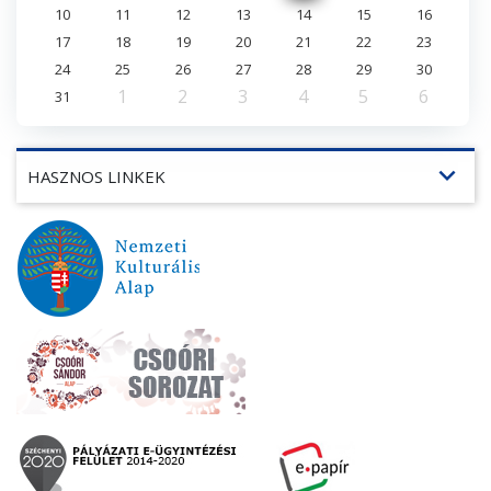
10
11
12
13
14
15
16
17
18
19
20
21
22
23
24
25
26
27
28
29
30
1
2
3
4
5
6
31
expand_more
HASZNOS LINKEK