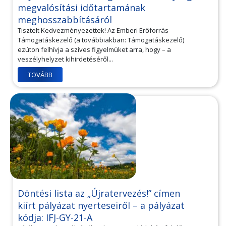
megvalósítási időtartamának
meghosszabbításáról
Tisztelt Kedvezményezettek! Az Emberi Erőforrás
Támogatáskezelő (a továbbiakban: Támogatáskezelő)
ezúton felhívja a szíves figyelmüket arra, hogy – a
veszélyhelyzet kihirdetéséről...
TOVÁBB
Döntési lista az „Újratervezés!” címen
kiírt pályázat nyerteseiről – a pályázat
kódja: IFJ-GY-21-A