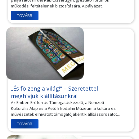
pályázatot hirdet Kábítószerügyi Egyeztető Fórumok
működési feltételeinek biztosítására. A pályázat...
TOVÁBB
„És fölzeng a világ!” – Szeretettel
meghívjuk kiállításunkra!
Az Emberi Erőforrás Támogatáskezelő, a Nemzeti
Kulturális Alap és a Petőfi Irodalmi Múzeum a kultúra és
művészetek elhivatott támogatójaként kiállítássorozatot...
TOVÁBB