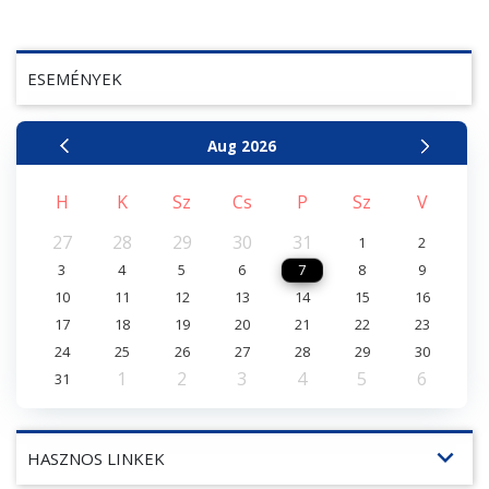
ESEMÉNYEK
Aug
2026
H
K
Sz
Cs
P
Sz
V
27
28
29
30
31
1
2
3
4
5
6
7
8
9
10
11
12
13
14
15
16
17
18
19
20
21
22
23
24
25
26
27
28
29
30
1
2
3
4
5
6
31
expand_more
HASZNOS LINKEK