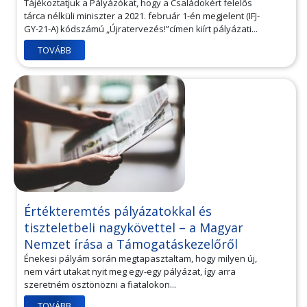
Tájékoztatjuk a Pályázókat, hogy a Családokért felelős
tárca nélküli miniszter a 2021. február 1-én megjelent (IFJ-
GY-21-A) kódszámú „Újratervezés!”címen kiírt pályázati...
TOVÁBB
Értékteremtés pályázatokkal és
tiszteletbeli nagykövettel – a Magyar
Nemzet írása a Támogatáskezelőről
Énekesi pályám során megtapasztaltam, hogy milyen új,
nem várt utakat nyit meg egy-egy pályázat, így arra
szeretném ösztönözni a fiatalokon...
TOVÁBB