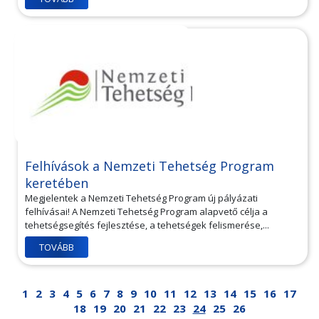
Felhívások a Nemzeti Tehetség Program
keretében
Megjelentek a Nemzeti Tehetség Program új pályázati
felhívásai! A Nemzeti Tehetség Program alapvető célja a
tehetségsegítés fejlesztése, a tehetségek felismerése,...
TOVÁBB
1
2
3
4
5
6
7
8
9
10
11
12
13
14
15
16
17
18
19
20
21
22
23
24
25
26