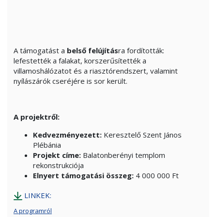
A támogatást a
belső felújítás
ra fordították:
lefestették a falakat, korszerűsítették a
villamoshálózatot és a riasztórendszert, valamint
nyílászárók cseréjére is sor került.
A projektről:
Kedvezményezett:
Keresztelő Szent János
Plébánia
Projekt címe:
Balatonberényi templom
rekonstrukciója
Elnyert támogatási összeg:
4 000 000 Ft
LINKEK:
A programról