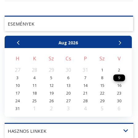
ESEMÉNYEK
Aug
2026
H
K
Sz
Cs
P
Sz
V
27
28
29
30
31
1
2
3
4
5
6
7
8
9
10
11
12
13
14
15
16
17
18
19
20
21
22
23
24
25
26
27
28
29
30
1
2
3
4
5
6
31
expand_more
HASZNOS LINKEK