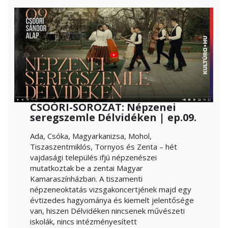
CSOÓRI-SOROZAT: Népzenei
seregszemle Délvidéken | ep.09.
Ada, Csóka, Magyarkanizsa, Mohol,
Tiszaszentmiklós, Tornyos és Zenta – hét
vajdasági település ifjú népzenészei
mutatkoztak be a zentai Magyar
Kamaraszínházban. A tiszamenti
népzeneoktatás vizsgakoncertjének majd egy
évtizedes hagyománya és kiemelt jelentősége
van, hiszen Délvidéken nincsenek művészeti
iskolák, nincs intézményesített