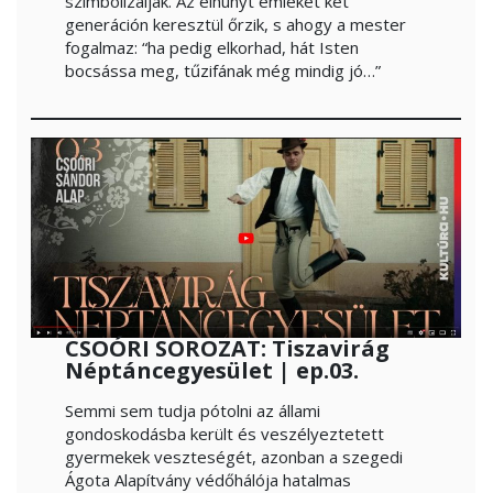
szimbolizálják. Az elhunyt emlékét két
generáción keresztül őrzik, s ahogy a mester
fogalmaz: “ha pedig elkorhad, hát Isten
bocsássa meg, tűzifának még mindig jó…”
CSOÓRI SOROZAT: Tiszavirág
Néptáncegyesület | ep.03.
Semmi sem tudja pótolni az állami
gondoskodásba került és veszélyeztetett
gyermekek veszteségét, azonban a szegedi
Ágota Alapítvány védőhálója hatalmas