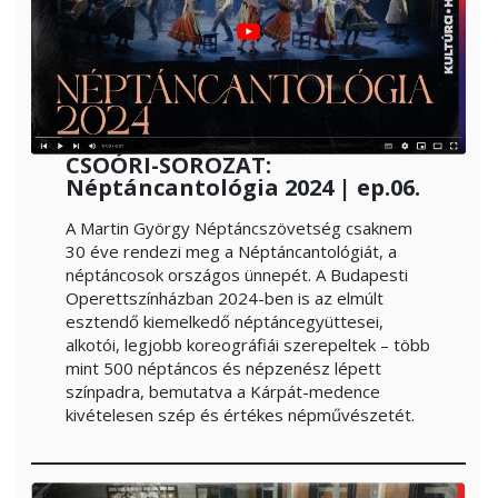
CSOÓRI-SOROZAT:
Néptáncantológia 2024 | ep.06.
A Martin György Néptáncszövetség csaknem
30 éve rendezi meg a Néptáncantológiát, a
néptáncosok országos ünnepét. A Budapesti
Operettszínházban 2024-ben is az elmúlt
esztendő kiemelkedő néptáncegyüttesei,
alkotói, legjobb koreográfiái szerepeltek – több
mint 500 néptáncos és népzenész lépett
színpadra, bemutatva a Kárpát-medence
kivételesen szép és értékes népművészetét.