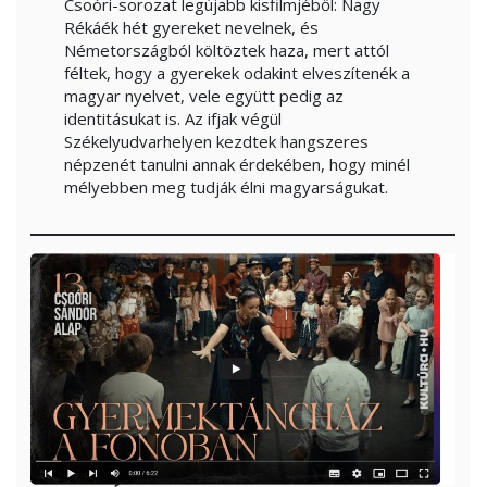
Csoóri-sorozat legújabb kisfilmjéből: Nagy
Rékáék hét gyereket nevelnek, és
Németországból költöztek haza, mert attól
féltek, hogy a gyerekek odakint elveszítenék a
magyar nyelvet, vele együtt pedig az
identitásukat is. Az ifjak végül
Székelyudvarhelyen kezdtek hangszeres
népzenét tanulni annak érdekében, hogy minél
mélyebben meg tudják élni magyarságukat.