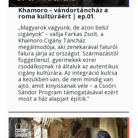
Khamoro – vándortáncház a
roma kultúráért | ep.01
.
„Magyarok vagyunk, de azon belül
cigányok” – vallja Farkas Zsolt, a
Khamoro Cigány Táncház
megálmodója, aki zenekarával faluról
falura járja az országot. Származástól
függetlenül, gyermekek ezrei
csodálkoznak rá általuk az autentikus
cigány kultúrára. Az integráció kulcsa
a kezükben van, de nem mindig van
ajtó, amit kinyissanak vele – a Csoóri
Sándor Program támogatásával ezért
most a ház alapjait építik.”