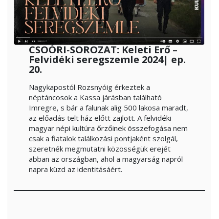
CSOÓRI-SOROZAT: Keleti Erő –
Felvidéki seregszemle 2024| ep.
20.
Nagykapostól Rozsnyóig érkeztek a
néptáncosok a Kassa járásban található
Imregre, s bár a falunak alig 500 lakosa maradt,
az előadás telt ház előtt zajlott. A felvidéki
magyar népi kultúra őrzőinek összefogása nem
csak a fiatalok találkozási pontjaként szolgál,
szeretnék megmutatni közösségük erejét
abban az országban, ahol a magyarság napról
napra küzd az identitásáért.