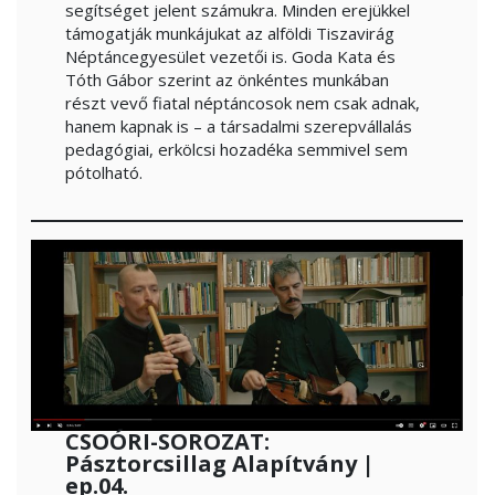
segítséget jelent számukra. Minden erejükkel
támogatják munkájukat az alföldi Tiszavirág
Néptáncegyesület vezetői is. Goda Kata és
Tóth Gábor szerint az önkéntes munkában
részt vevő fiatal néptáncosok nem csak adnak,
hanem kapnak is – a társadalmi szerepvállalás
pedagógiai, erkölcsi hozadéka semmivel sem
pótolható.
CSOÓRI-SOROZAT:
Pásztorcsillag Alapítvány |
ep.04.