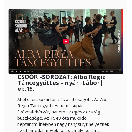
CSOÓRI-SOROZAT: Alba Regia
Táncegyüttes – nyári tábor|
ep.15.
Ahol szórakozni tanítják az ifjúságot… Az Alba
Regia Táncegyüttes nem csupán
Székesfehérvár, hanem az egész ország
büszkesége. Az 1949 óta működő
néptáncműhelyben nagy hangsúlyt helyeznek
az utánpótlás nevelésére, amely során az