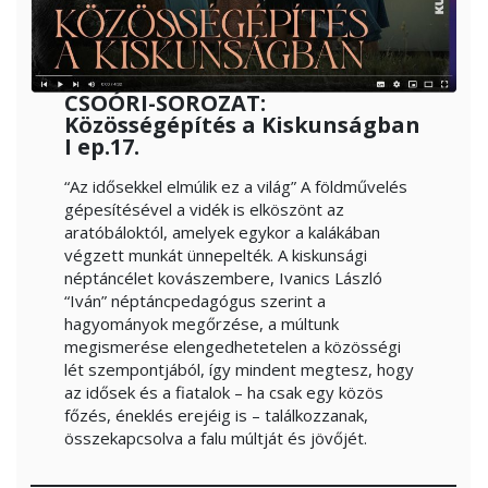
CSOÓRI-SOROZAT:
Közösségépítés a Kiskunságban
I ep.17.
“Az idősekkel elmúlik ez a világ” A földművelés
gépesítésével a vidék is elköszönt az
aratóbáloktól, amelyek egykor a kalákában
végzett munkát ünnepelték. A kiskunsági
néptáncélet kovászembere, Ivanics László
“Iván” néptáncpedagógus szerint a
hagyományok megőrzése, a múltunk
megismerése elengedhetetelen a közösségi
lét szempontjából, így mindent megtesz, hogy
az idősek és a fiatalok – ha csak egy közös
főzés, éneklés erejéig is – találkozzanak,
összekapcsolva a falu múltját és jövőjét.