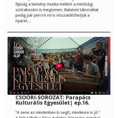
ifjúság a kemény munka mellett a minőségi
szórakozást is megismeri. Balatoni táborukkal
pedig pár percre mi is visszaidézhetjük a
nyarat…
CSOÓRI-SOROZAT: Parapács
Kulturális Egyesület| ep.16.
“A zene az mindenben is segít, mindenre is jó.”
A Fölszállott a Páva győztes Parapács zenekar