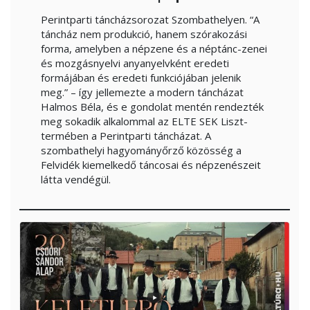
Perintparti táncházsorozat Szombathelyen. “A
táncház nem produkció, hanem szórakozási
forma, amelyben a népzene és a néptánc-zenei
és mozgásnyelvi anyanyelvként eredeti
formájában és eredeti funkciójában jelenik
meg.” – így jellemezte a modern táncházat
Halmos Béla, és e gondolat mentén rendezték
meg sokadik alkalommal az ELTE SEK Liszt-
termében a Perintparti táncházat. A
szombathelyi hagyományőrző közösség a
Felvidék kiemelkedő táncosai és népzenészeit
látta vendégül.