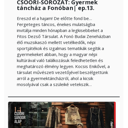
CSOÓRI-SOROZAT: Gyermek
táncház a Fonóban| ep.13.
Ereszd el a hajam! De előtte fond be…
Fergeteges táncos, énekes mulatságba
invitálja minden hónapban a legkisebbeket a
Fitos Dezső Társulat. A Fonó Budai Zeneházban
élő muzsikaszó mellett vetélkedők, népi
sportjátékok és izgalmas tematikák segítik a
gyermekeket abban, hogy a magyar népi
kultúrával való találkozásuk feledhetetlen és
meghatározó élmény legyen. Kocsis Enikővel, a
társulat művészeti vezetőjével beszélgettünk
arról a gyermektáncházról, ahol a kicsik
mosolyával csak a szüleiké vetekszik…