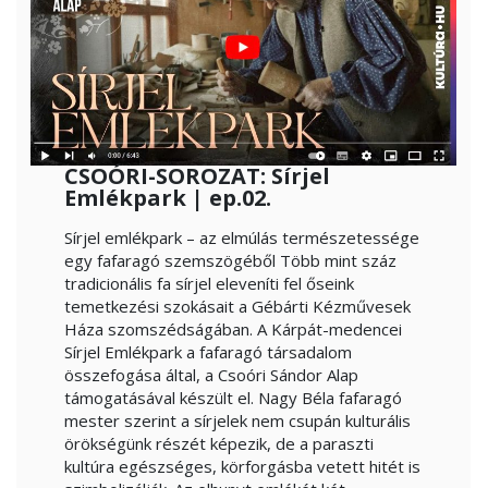
CSOÓRI-SOROZAT: Sírjel
Emlékpark | ep.02.
Sírjel emlékpark – az elmúlás természetessége
egy fafaragó szemszögéből Több mint száz
tradicionális fa sírjel eleveníti fel őseink
temetkezési szokásait a Gébárti Kézművesek
Háza szomszédságában. A Kárpát-medencei
Sírjel Emlékpark a fafaragó társadalom
összefogása által, a Csoóri Sándor Alap
támogatásával készült el. Nagy Béla fafaragó
mester szerint a sírjelek nem csupán kulturális
örökségünk részét képezik, de a paraszti
kultúra egészséges, körforgásba vetett hitét is