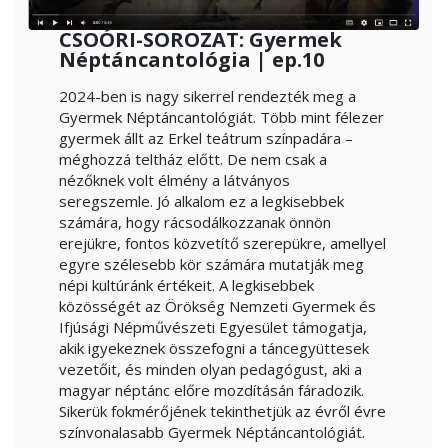
CSOÓRI-SOROZAT: Gyermek
Néptáncantológia | ep.10
2024-ben is nagy sikerrel rendezték meg a
Gyermek Néptáncantológiát. Több mint félezer
gyermek állt az Erkel teátrum színpadára –
méghozzá teltház előtt. De nem csak a
nézőknek volt élmény a látványos
seregszemle. Jó alkalom ez a legkisebbek
számára, hogy rácsodálkozzanak önnön
erejükre, fontos közvetítő szerepükre, amellyel
egyre szélesebb kör számára mutatják meg
népi kultúránk értékeit. A legkisebbek
közösségét az Örökség Nemzeti Gyermek és
Ifjúsági Népművészeti Egyesület támogatja,
akik igyekeznek összefogni a táncegyüttesek
vezetőit, és minden olyan pedagógust, aki a
magyar néptánc előre mozdításán fáradozik.
Sikerük fokmérőjének tekinthetjük az évről évre
színvonalasabb Gyermek Néptáncantológiát.