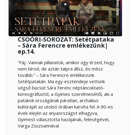
CSOÓRI-SOROZAT: Setétpataka
– Sára Ferencre emlékezünk|
ep.14.
“Fáj.. Vannak pillanatok, amikor úgy érzed, hogy
nem bírod, de aztán talpra állsz, és mész
tovább.” – Sára Ferencre emlékezünk
Setétpatakán. Ma egy esztendeje vettünk
végső búcsút Sára Ferenc néptáncoktató-
koreográfustól, a Gyimes szerelmesétől, aki a
patakok országának páratlan, archaikus
kultúráját az utolsó órában karolta fel. A 90-es
évek elején az anyaországot elhagyva,
Gyimest választotta hazájának, feleségével,
Varga Zsuzsannával.