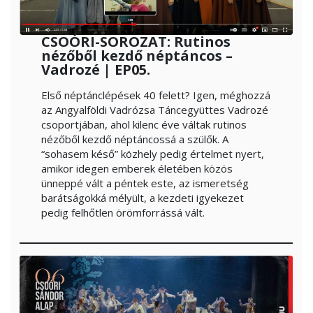
CSOÓRI-SOROZAT: Rutinos
nézőből kezdő néptáncos –
Vadrozé | EP05.
Első néptánclépések 40 felett? Igen, méghozzá
az Angyalföldi Vadrózsa Táncegyüttes Vadrozé
csoportjában, ahol kilenc éve váltak rutinos
nézőből kezdő néptáncossá a szülők. A
“sohasem késő” közhely pedig értelmet nyert,
amikor idegen emberek életében közös
ünneppé vált a péntek este, az ismeretség
barátságokká mélyült, a kezdeti igyekezet
pedig felhőtlen örömforrássá vált.