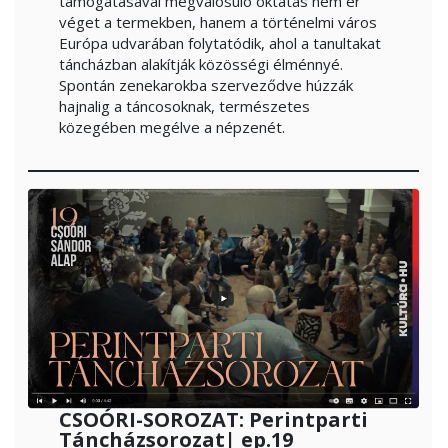
támogatásával megvalósuló oktatás nem ér
véget a termekben, hanem a történelmi város
Európa udvarában folytatódik, ahol a tanultakat
táncházban alakítják közösségi élménnyé.
Spontán zenekarokba szerveződve húzzák
hajnalig a táncosoknak, természetes
közegében megélve a népzenét.
CSOÓRI-SOROZAT: Perintparti
Táncházsorozat| ep.19