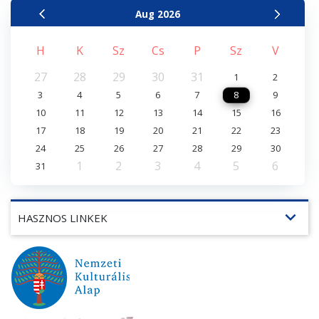
Aug
2026
H
K
Sz
Cs
P
Sz
V
27
28
29
30
31
1
2
3
4
5
6
7
8
9
10
11
12
13
14
15
16
17
18
19
20
21
22
23
24
25
26
27
28
29
30
1
2
3
4
5
6
31
expand_more
HASZNOS LINKEK