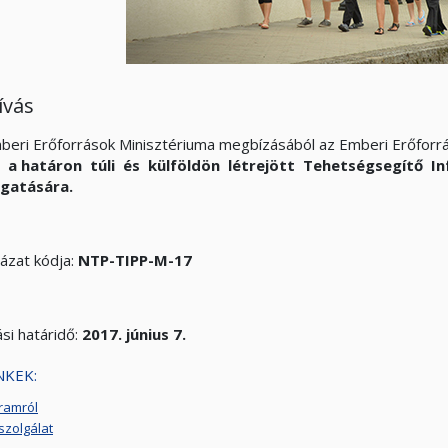
ívás
beri Erőforrások Minisztériuma megbízásából az Emberi Erőfor
t
a határon túli és külföldön létrejött Tehetségsegítő 
gatására.
yázat kódja:
NTP-TIPP-M-17
si határidő:
2017. június 7.
NKEK:
ramról
szolgálat