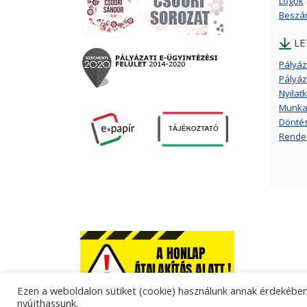
Logók
Beszám
LE
Pályáza
Pályáz
Nyilat
Munka
Döntés 
Rendez
Ezen a weboldalon sütiket (cookie) használunk annak érdekében,
nyújthassunk.