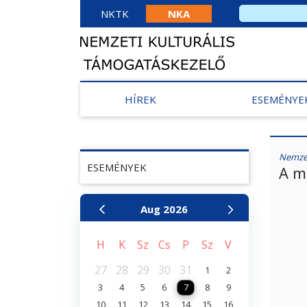
NKTK
NKA
HÍREK
ESEMÉNYE
Nemzet
ESEMÉNYEK
A m
Aug
2026
H
K
Sz
Cs
P
Sz
V
27
28
29
30
31
1
2
3
4
5
6
7
8
9
10
11
12
13
14
15
16