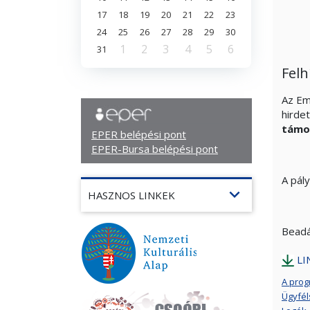
17
18
19
20
21
22
23
24
25
26
27
28
29
30
1
2
3
4
5
6
31
Felh
Az Em
hirde
támo
EPER belépési pont
EPER-Bursa belépési pont
A pál
expand_more
HASZNOS LINKEK
Beadá
LI
A prog
Ügyfél