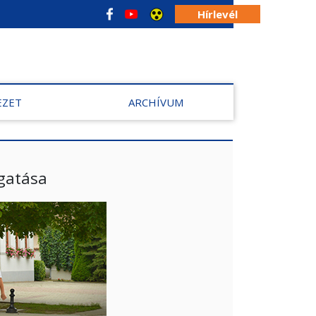
Hírlevél
EZET
ARCHÍVUM
gatása