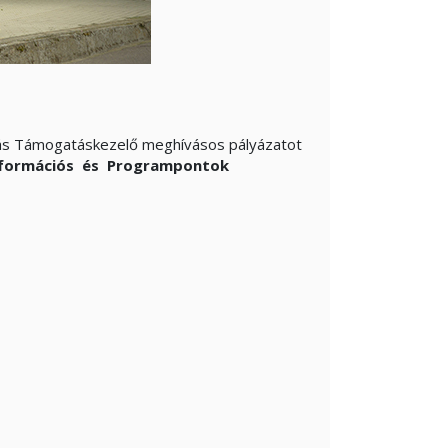
rás Támogatáskezelő meghívásos pályázatot
Információs és Programpontok