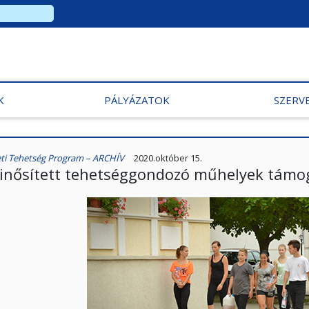
K
PÁLYÁZATOK
SZERV
i Tehetség Program – ARCHÍV
2020.október 15.
inősített tehetséggondozó műhelyek támo