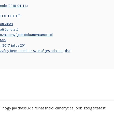
oló (2018. 04. 11.)
TÖLTHETŐ:
ti kiírás
ati útmutató
kozat benyújtott dokumentumokról
terv
(2017. július 20.)
vény bejelentéshez szükséges adatlap (xlsx)
 hogy javíthassuk a felhasználói élményt és jobb szolgáltatást