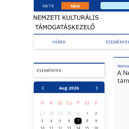
NKTK
NKA
HÍREK
ESEMÉNYE
Nemzet
ESEMÉNYEK
A N
tám
Aug
2026
H
K
Sz
Cs
P
Sz
V
27
28
29
30
31
1
2
3
4
5
6
7
8
9
10
11
12
13
14
15
16