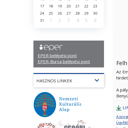
17
18
19
20
21
22
23
24
25
26
27
28
29
30
1
2
3
4
5
6
31
EPER belépési pont
EPER-Bursa belépési pont
Felh
Az Em
hirde
expand_more
HASZNOS LINKEK
A pál
Benyúj
LI
A prog
Ügyfél