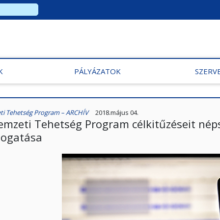
K
PÁLYÁZATOK
SZERV
i Tehetség Program – ARCHÍV
2018.május 04.
emzeti Tehetség Program célkitűzéseit nép
ogatása