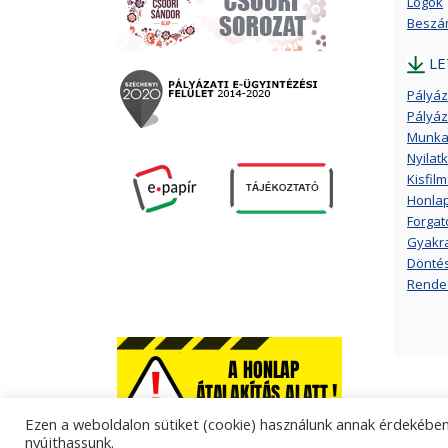
Logók
Beszám
LE
Pályáza
Pályáz
Munka
Nyilat
Kisfil
Honla
Forga
Gyakra
Döntés 
Rendez
Ezen a weboldalon sütiket (cookie) használunk annak érdekében,
nyújthassunk.