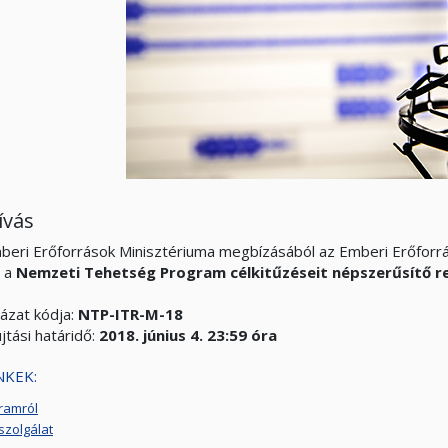
ívás
beri Erőforrások Minisztériuma megbízásából az Emberi Erőfor
t a
Nemzeti Tehetség Program célkitűzéseit népszerűsítő 
yázat kódja:
NTP-ITR-M-18
tási határidő:
2018. június 4. 23:59 óra
NKEK:
ramról
szolgálat