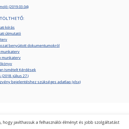
oló (2019.03.04)
TÖLTHETŐ:
ti kiírás
ati útmutató
terv
kozat benyújtott dokumentumokról
m munkaterv
p munkaterv
tókönyv
n Ismételt Kérdések
(2018. július 27.)
vény bejelentéshez szükséges adatlap (xlsx)
 hogy javíthassuk a felhasználói élményt és jobb szolgáltatást