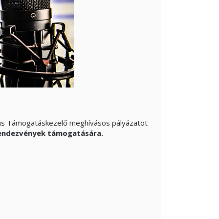
rás Támogatáskezelő meghívásos pályázatot
rendezvények támogatására.