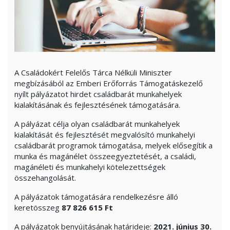
A Családokért Felelős Tárca Nélküli Miniszter
megbízásából az Emberi Erőforrás Támogatáskezelő
nyílt pályázatot hirdet családbarát munkahelyek
kialakításának és fejlesztésének támogatására.
A pályázat célja olyan családbarát munkahelyek
kialakítását és fejlesztését megvalósító munkahelyi
családbarát programok támogatása, melyek elősegítik a
munka és magánélet összeegyeztetését, a családi,
magánéleti és munkahelyi kötelezettségek
összehangolását.
A pályázatok támogatására rendelkezésre álló
keretösszeg
87 826 615 Ft
A pályázatok benyújtásának határideje:
2021. június 30.