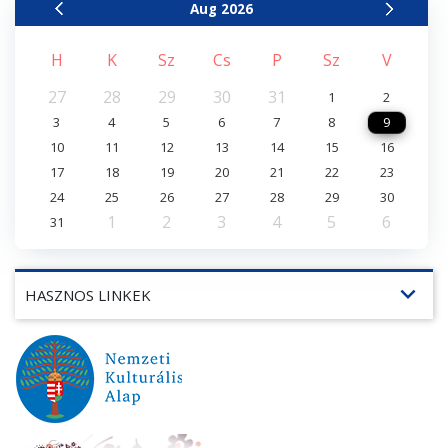
Aug
2026
H
K
Sz
Cs
P
Sz
V
27
28
29
30
31
1
2
3
4
5
6
7
8
9
10
11
12
13
14
15
16
17
18
19
20
21
22
23
24
25
26
27
28
29
30
1
2
3
4
5
6
31
expand_more
HASZNOS LINKEK