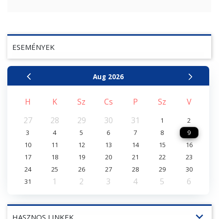
ESEMÉNYEK
Aug
2026
H
K
Sz
Cs
P
Sz
V
27
28
29
30
31
1
2
3
4
5
6
7
8
9
10
11
12
13
14
15
16
17
18
19
20
21
22
23
24
25
26
27
28
29
30
1
2
3
4
5
6
31
expand_more
HASZNOS LINKEK