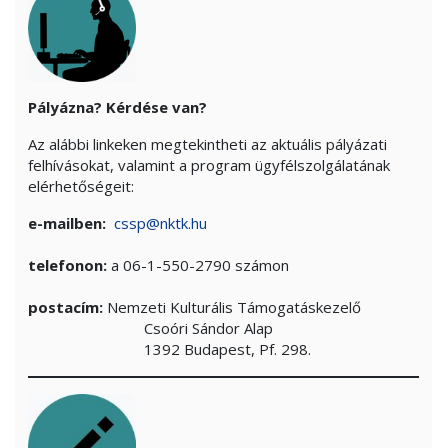
Pályázna? Kérdése van?
Az alábbi linkeken megtekintheti az aktuális pályázati
felhívásokat, valamint a program ügyfélszolgálatának
elérhetőségeit:
e-mailben:
cssp@nktk.hu
telefonon:
a 06-1-550-2790 számon
postacím:
Nemzeti Kulturális Támogatáskezelő
Csoóri Sándor Alap
1392 Budapest, Pf. 298.