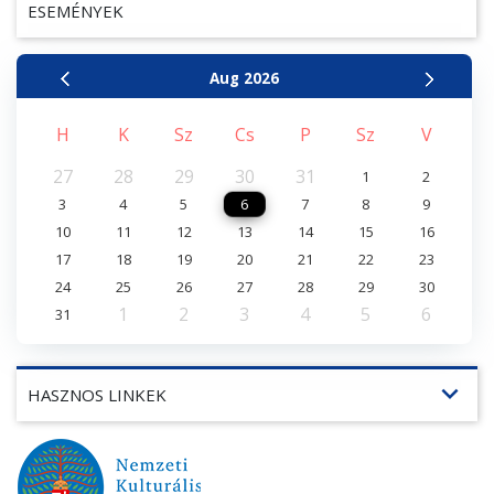
ESEMÉNYEK
Aug
2026
H
K
Sz
Cs
P
Sz
V
27
28
29
30
31
1
2
3
4
5
6
7
8
9
10
11
12
13
14
15
16
17
18
19
20
21
22
23
24
25
26
27
28
29
30
1
2
3
4
5
6
31
expand_more
HASZNOS LINKEK