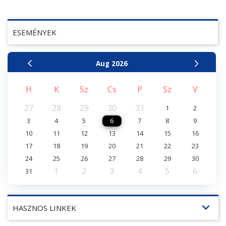
ESEMÉNYEK
Aug
2026
H
K
Sz
Cs
P
Sz
V
27
28
29
30
31
1
2
3
4
5
6
7
8
9
10
11
12
13
14
15
16
17
18
19
20
21
22
23
24
25
26
27
28
29
30
1
2
3
4
5
6
31
expand_more
HASZNOS LINKEK