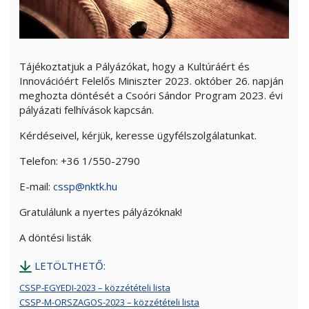
Tájékoztatjuk a Pályázókat, hogy a Kultúráért és
Innovációért Felelős Miniszter 2023. október 26. napján
meghozta döntését a Csoóri Sándor Program 2023. évi
pályázati felhívások kapcsán.
Kérdéseivel, kérjük, keresse ügyfélszolgálatunkat.
Telefon: +36 1/550-2790
E-mail:
cssp@nktk.hu
Gratulálunk a nyertes pályázóknak!
A döntési listák
LETÖLTHETŐ:
CSSP-EGYEDI-2023 – közzétételi lista
CSSP-M-ORSZAGOS-2023 – közzétételi lista