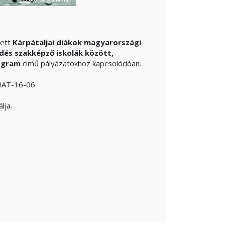
tett
Kárpátaljai diákok magyarországi
és szakképző iskolák között,
rogram
című pályázatokhoz kapcsolódóan.
 HAT-16-06
lja.