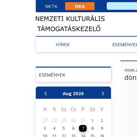
NKTK
NKA
HÍREK
ESEMÉNYE
Hírek 
ESEMÉNYEK
dön
Aug
2026
H
K
Sz
Cs
P
Sz
V
27
28
29
30
31
1
2
3
4
5
6
7
8
9
10
11
12
13
14
15
16