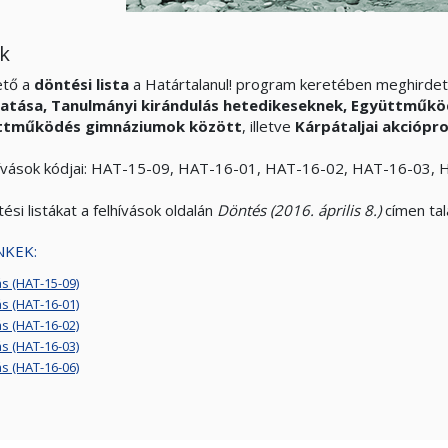
k
ető a
döntési lista
a Határtalanul! program keretében meghirde
gatása,
Tanulmányi kirándulás hetedikeseknek,
Együttműköd
ttműködés gimnáziumok között
, illetve
Kárpátaljai akcióp
hívások kódjai: HAT-15-09, HAT-16-01, HAT-16-02, HAT-16-03,
ési listákat a felhívások oldalán
Döntés (2016. április 8.)
címen talá
NKEK:
ás (HAT-15-09)
ás (HAT-16-01)
ás (HAT-16-02)
ás (HAT-16-03)
ás (HAT-16-06)