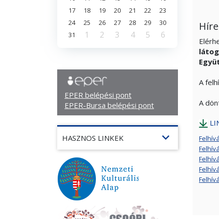
17
18
19
20
21
22
23
24
25
26
27
28
29
30
Híre
1
2
3
4
5
6
31
Elérh
láto
Együ
A fel
EPER belépési pont
A dönt
EPER-Bursa belépési pont
LI
expand_more
HASZNOS LINKEK
Felhív
Felhív
Felhív
Felhív
Felhív