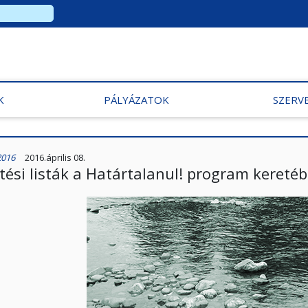
K
PÁLYÁZATOK
SZERV
2016
2016.április 08.
tési listák a Határtalanul! program kereté