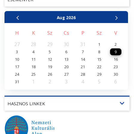
Aug
2026
H
K
Sz
Cs
P
Sz
V
27
28
29
30
31
1
2
3
4
5
6
7
8
9
10
11
12
13
14
15
16
17
18
19
20
21
22
23
24
25
26
27
28
29
30
1
2
3
4
5
6
31
expand_more
HASZNOS LINKEK