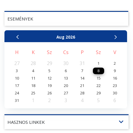
ESEMÉNYEK
Aug
2026
H
K
Sz
Cs
P
Sz
V
27
28
29
30
31
1
2
3
4
5
6
7
8
9
10
11
12
13
14
15
16
17
18
19
20
21
22
23
24
25
26
27
28
29
30
1
2
3
4
5
6
31
expand_more
HASZNOS LINKEK