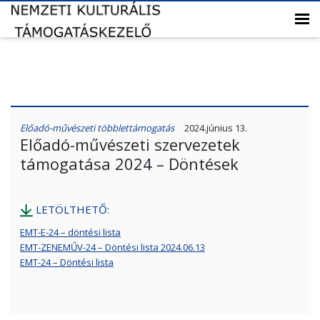
Előadó-művészeti többlettámogatás
2024.június 13.
Előadó-művészeti szervezetek
támogatása 2024 – Döntések
LETÖLTHETŐ:
EMT-E-24 – döntési lista
EMT-ZENEMŰV-24 – Döntési lista 2024.06.13
EMT-24 – Döntési lista