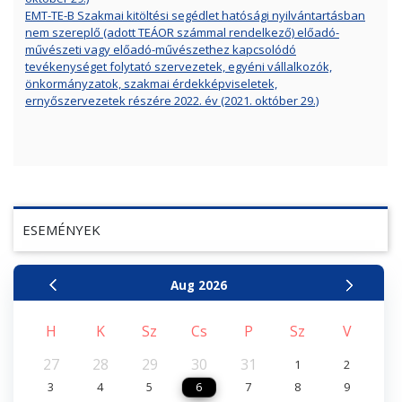
EMT-TE-B Szakmai kitöltési segédlet hatósági nyilvántartásban
nem szereplő (adott TEÁOR számmal rendelkező) előadó-
művészeti vagy előadó-művészethez kapcsolódó
tevékenységet folytató szervezetek, egyéni vállalkozók,
önkormányzatok, szakmai érdekképviseletek,
ernyőszervezetek részére 2022. év (2021. október 29.)
ESEMÉNYEK
Aug
2026
H
K
Sz
Cs
P
Sz
V
27
28
29
30
31
1
2
3
4
5
6
7
8
9