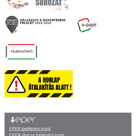
EPER belépési pont
EPER-Bursa belépési pont