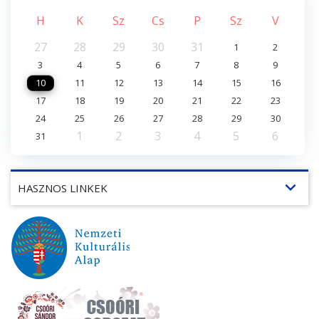
H
K
Sz
Cs
P
Sz
V
27
28
29
30
31
1
2
3
4
5
6
7
8
9
10
11
12
13
14
15
16
17
18
19
20
21
22
23
24
25
26
27
28
29
30
1
2
3
4
5
6
31
expand_more
HASZNOS LINKEK