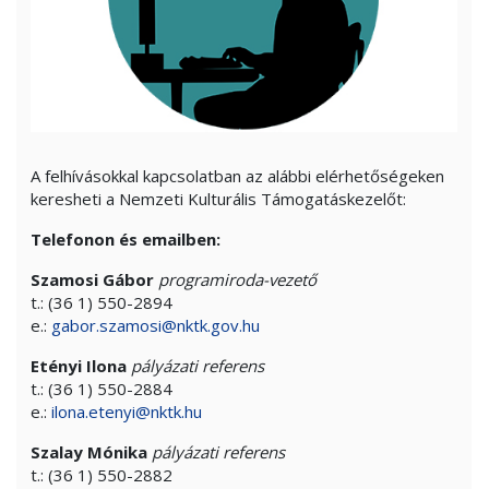
A felhívásokkal kapcsolatban az alábbi elérhetőségeken
keresheti a Nemzeti Kulturális Támogatáskezelőt:
Telefonon és emailben:
Szamosi Gábor
programiroda-vezető
t.: (36 1) 550-2894
e.:
gabor.szamosi@nktk.gov.hu
Etényi Ilona
pályázati referens
t.: (36 1) 550-2884
e.:
ilona.etenyi@nktk.hu
Szalay Mónika
pályázati referens
t.: (36 1) 550-2882