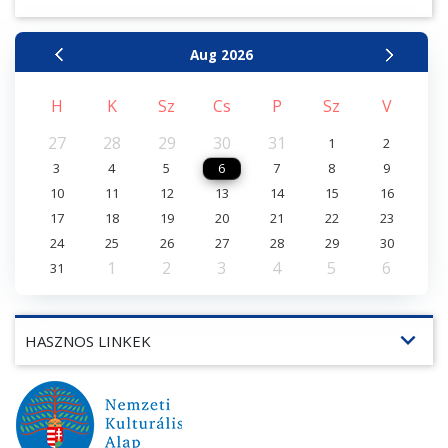
Aug
2026
H
K
Sz
Cs
P
Sz
V
27
28
29
30
31
1
2
3
4
5
6
7
8
9
10
11
12
13
14
15
16
17
18
19
20
21
22
23
24
25
26
27
28
29
30
1
2
3
4
5
6
31
expand_more
HASZNOS LINKEK