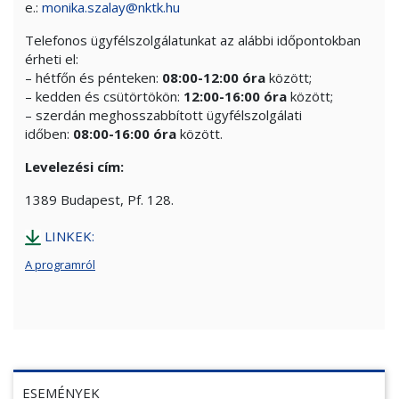
e.:
monika.szalay@nktk.hu
Telefonos ügyfélszolgálatunkat az alábbi időpontokban
érheti el:
– hétfőn és pénteken:
08:00-12:00 óra
között;
– kedden és csütörtökön:
12:00-16:00 óra
között;
– szerdán meghosszabbított ügyfélszolgálati
időben:
08:00-16:00 óra
között.
Levelezési cím:
1389 Budapest, Pf. 128.
LINKEK:
A programról
ESEMÉNYEK