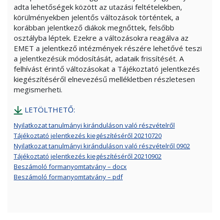
adta lehetőségek között az utazási feltételekben,
körülményekben jelentős változások történtek, a
korábban jelentkező diákok megnőttek, felsőbb
osztályba léptek. Ezekre a változásokra reagálva az
EMET a jelentkező intézmények részére lehetővé teszi
a jelentkezésük módosítását, adataik frissítését. A
felhívást érintő változásokat a Tájékoztató jelentkezés
kiegészítéséről elnevezésű mellékletben részletesen
megismerheti.
LETÖLTHETŐ:
Nyilatkozat tanulmányi kiránduláson való részvételről
Tájékoztató jelentkezés kiegészítéséről 20210720
Nyilatkozat tanulmányi kiránduláson való részvételről 0902
Tájékoztató jelentkezés kiegészítéséről 20210902
Beszámoló formanyomtatvány – docx
Beszámoló formanyomtatvány – pdf