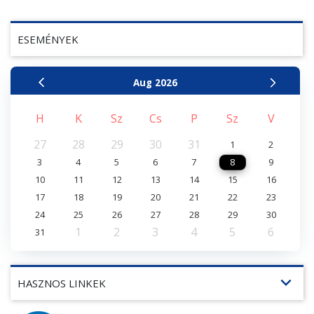
ESEMÉNYEK
Aug
2026
H
K
Sz
Cs
P
Sz
V
27
28
29
30
31
1
2
3
4
5
6
7
8
9
10
11
12
13
14
15
16
17
18
19
20
21
22
23
24
25
26
27
28
29
30
1
2
3
4
5
6
31
expand_more
HASZNOS LINKEK