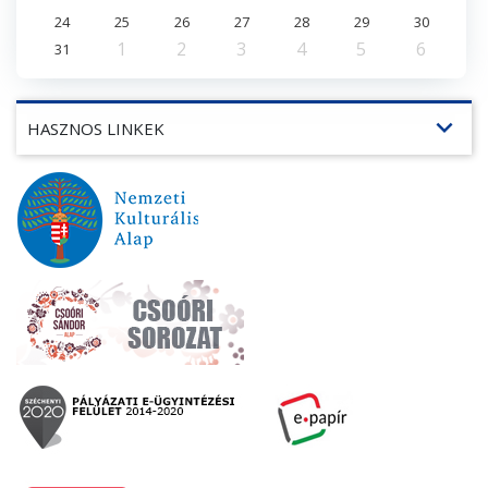
24
25
26
27
28
29
30
1
2
3
4
5
6
31
expand_more
HASZNOS LINKEK