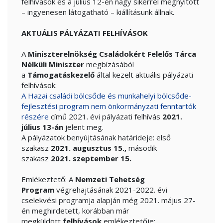
felhívások és a július 12-én nagy sikerrel megnyitott
– ingyenesen látogatható – kiállításunk állnak.
AKTUÁLIS PÁLYÁZATI FELHÍVÁSOK
A
Miniszterelnökség Családokért Felelős Tárca
Nélküli Miniszter
megbízásából
a
Támogatáskezelő
által kezelt aktuális pályázati
felhívások:
A Hazai családi bölcsőde és munkahelyi bölcsőde-
fejlesztési program nem önkormányzati fenntartók
részére
című 2021. évi pályázati felhívás
2021.
július 13-án
jelent meg.
A pályázatok benyújtásának határideje: első
szakasz
2021. augusztus 15.,
második
szakasz
2021. szeptember 15.
Emlékeztető: A
Nemzeti Tehetség
Program
végrehajtásának 2021-2022. évi
cselekvési programja alapján még 2021. május 27-
én meghirdetett, korábban már
megküldött
felhívások
emlékeztetője: