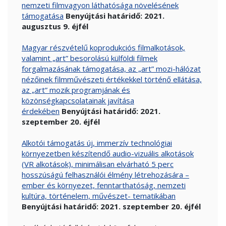
nemzeti filmvagyon láthatósága növelésének
támogatása
Benyújtási határidő: 2021.
augusztus 9. éjfél
Magyar részvételű koprodukciós filmalkotások,
valamint „art” besorolású külföldi filmek
forgalmazásának támogatása, az „art” mozi-hálózat
nézőinek filmművészeti értékekkel történő ellátása,
az „art” mozik programjának és
közönségkapcsolatainak javítása
érdekében
Benyújtási határidő: 2021.
szeptember 20. éjfél
Alkotói támogatás új, immerzív technológiai
környezetben készítendő audio-vizuális alkotások
(VR alkotások), minimálisan elvárható 5 perc
hosszúságú felhasználói élmény létrehozására –
ember és környezet, fenntarthatóság, nemzeti
kultúra, történelem, művészet- tematikában
Benyújtási határidő: 2021. szeptember 20. éjfél