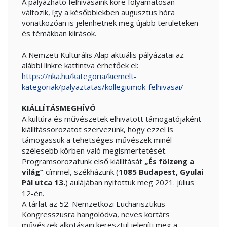
A pályázható felhívásaink köre folyamatosan
változik, így a későbbiekben augusztus hóra
vonatkozóan is jelenhetnek meg újabb területeken
és témákban kiírások.
A Nemzeti Kulturális Alap aktuális pályázatai az
alábbi linkre kattintva érhetőek el:
https://nka.hu/kategoria/kiemelt-
kategoriak/palyaztatas/kollegiumok-felhivasai/
KIÁLLÍTÁSMEGHÍVÓ
A kultúra és művészetek elhivatott támogatójaként
kiállítássorozatot szervezünk, hogy ezzel is
támogassuk a tehetséges művészek minél
szélesebb körben való megismertetését.
Programsorozatunk első kiállítását
„És fölzeng a
világ”
címmel, székházunk (
1085 Budapest, Gyulai
Pál utca 13.
) aulájában nyitottuk meg 2021. július
12-én.
A tárlat az 52. Nemzetközi Eucharisztikus
Kongresszusra hangolódva, neves kortárs
művészek alkotásain keresztül jeleníti meg a