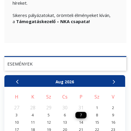
híreket.
Sikeres pályázatokat, örömteli élményeket kíván,
a
Támogatáskezelő – NKA csapata!
ESEMÉNYEK
Aug
2026
H
K
Sz
Cs
P
Sz
V
27
28
29
30
31
1
2
3
4
5
6
7
8
9
10
11
12
13
14
15
16
17
18
19
20
21
22
23