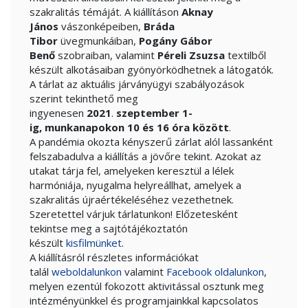
szakralitás témáját. A kiállításon
Aknay
János
vászonképeiben,
Bráda
Tibor
üvegmunkáiban,
Pogány Gábor
Benő
szobraiban, valamint
Péreli Zsuzsa
textilből
készült alkotásaiban gyönyörködhetnek a látogatók.
A tárlat az aktuális járványügyi szabályozások
szerint tekinthető meg
ingyenesen
2021
.
szeptember 1-
ig,
munkanapokon 10 és 16 óra között
.
A pandémia okozta kényszerű zárlat alól lassanként
felszabadulva a kiállítás a jövőre tekint. Azokat az
utakat tárja fel, amelyeken keresztül a lélek
harmóniája, nyugalma helyreállhat, amelyek a
szakralitás újraértékeléséhez vezethetnek.
Szeretettel várjuk tárlatunkon! Előzetesként
tekintse meg a sajtótájékoztatón
készült
kisfilmünket
.
A kiállításról részletes információkat
talál
weboldalunkon
valamint
Facebook oldalunkon
,
melyen ezentúl fokozott aktivitással osztunk meg
intézményünkkel és programjainkkal kapcsolatos