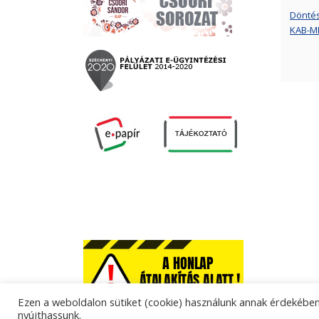
Döntési
KAB-ME
Ezen a weboldalon sütiket (cookie) használunk annak érdekében,
nyújthassunk.