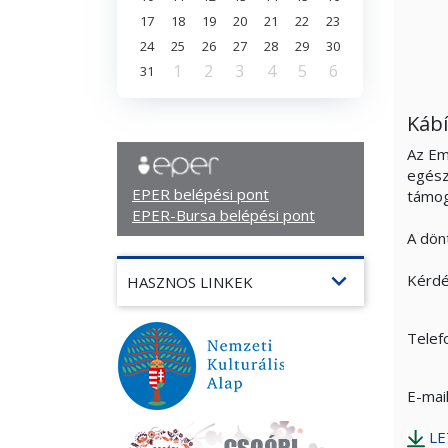
17
18
19
20
21
22
23
24
25
26
27
28
29
30
1
2
3
4
5
6
31
Káb
Az Em
egész
EPER belépési pont
támog
EPER-Bursa belépési pont
A dön
expand_more
Kérdé
HASZNOS LINKEK
Telef
E-mail
LE