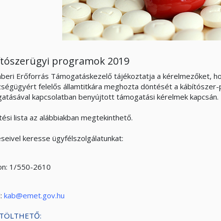
ítószerügyi programok 2019
beri Erőforrás Támogatáskezelő tájékoztatja a kérelmezőket, h
ségügyért felelős államtitkára meghozta döntését a kábítósze
atásával kapcsolatban benyújtott támogatási kérelmek kapcsán.
tési lista az alábbiakban megtekinthető.
seivel keresse ügyfélszolgálatunkat:
on: 1/550-2610
:
kab@emet.gov.hu
TÖLTHETŐ: