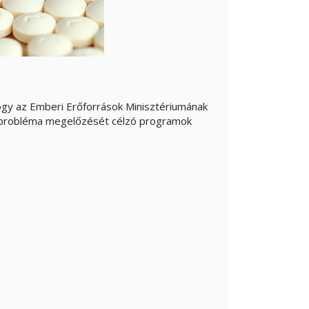
ogy az Emberi Erőforrások Minisztériumának
r-probléma megelőzését célzó programok