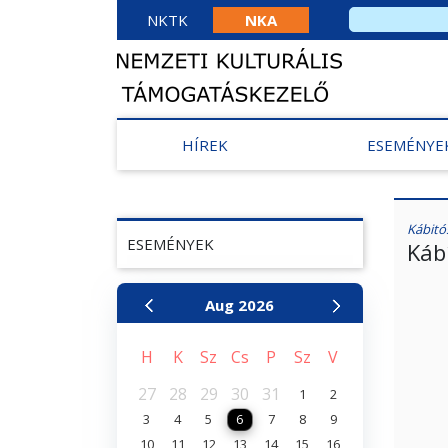
NKTK
NKA
HÍREK
ESEMÉNYE
Kábitó
ESEMÉNYEK
Káb
Aug
2026
H
K
Sz
Cs
P
Sz
V
27
28
29
30
31
1
2
3
4
5
6
7
8
9
10
11
12
13
14
15
16