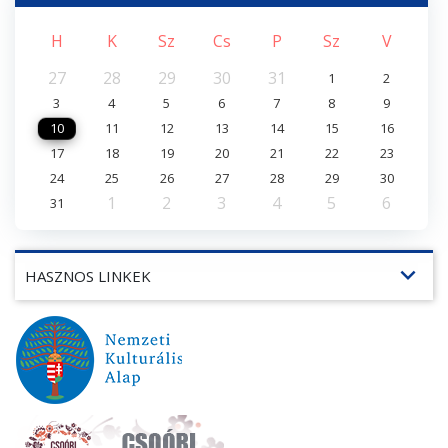
H
K
Sz
Cs
P
Sz
V
27
28
29
30
31
1
2
3
4
5
6
7
8
9
10
11
12
13
14
15
16
17
18
19
20
21
22
23
24
25
26
27
28
29
30
1
2
3
4
5
6
31
expand_more
HASZNOS LINKEK