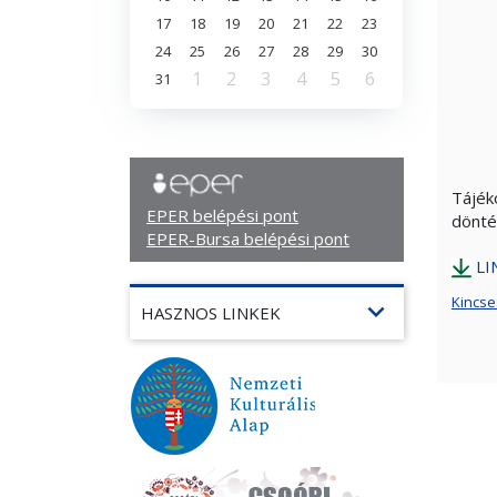
17
18
19
20
21
22
23
24
25
26
27
28
29
30
1
2
3
4
5
6
31
Tájék
EPER belépési pont
döntés
EPER-Bursa belépési pont
LI
Kincse
expand_more
HASZNOS LINKEK