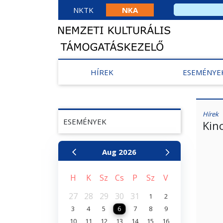
NKTK
NKA
HÍREK
ESEMÉNYE
Hírek
ESEMÉNYEK
Kin
Aug
2026
H
K
Sz
Cs
P
Sz
V
27
28
29
30
31
1
2
3
4
5
6
7
8
9
10
11
12
13
14
15
16