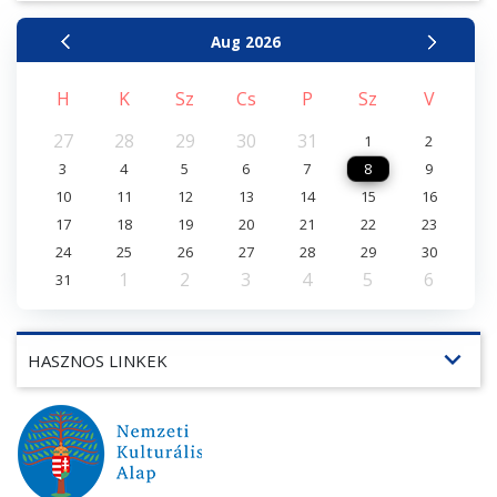
Aug
2026
H
K
Sz
Cs
P
Sz
V
27
28
29
30
31
1
2
3
4
5
6
7
8
9
10
11
12
13
14
15
16
17
18
19
20
21
22
23
24
25
26
27
28
29
30
1
2
3
4
5
6
31
expand_more
HASZNOS LINKEK