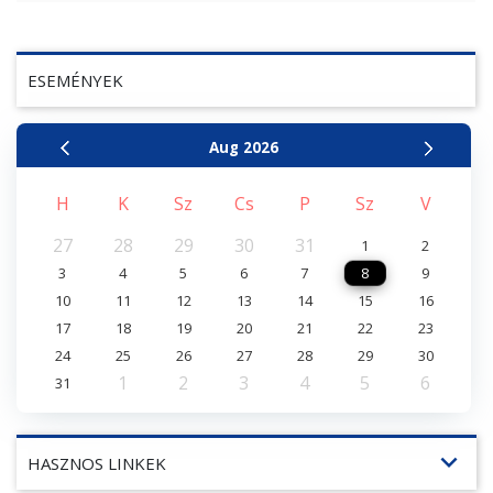
ESEMÉNYEK
Aug
2026
H
K
Sz
Cs
P
Sz
V
27
28
29
30
31
1
2
3
4
5
6
7
8
9
10
11
12
13
14
15
16
17
18
19
20
21
22
23
24
25
26
27
28
29
30
1
2
3
4
5
6
31
expand_more
HASZNOS LINKEK