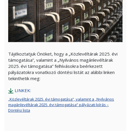
Tájékoztatjuk Önöket, hogy a „Közlevéltárak 2025. évi
támogatása”, valamint a „Nyilvános magánlevéltárak
2025. évi támogatása” felhívásokra beérkezett
pályázatokra vonatkozó döntési listát az alábbi linken
tekinthetik meg:
LINKEK:
„Közlevéltárak 2025. évi támogatása”, valamint a „Nyilvános
magánlevéltárak 2025. évi támogatása” pályázati kiírás –
Döntési lista