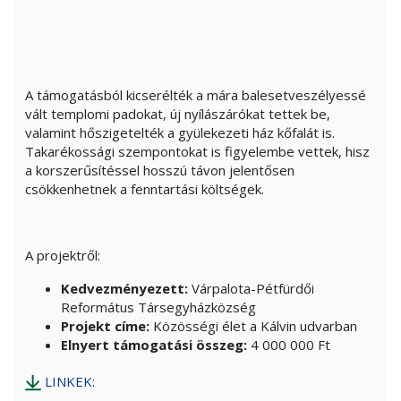
A támogatásból kicserélték a mára balesetveszélyessé
vált templomi padokat, új nyílászárókat tettek be,
valamint hőszigetelték a gyülekezeti ház kőfalát is.
Takarékossági szempontokat is figyelembe vettek, hisz
a korszerűsítéssel hosszú távon jelentősen
csökkenhetnek a fenntartási költségek.
A projektről:
Kedvezményezett:
Várpalota-Pétfürdői
Református Társegyházközség
Projekt címe:
Közösségi élet a Kálvin udvarban
Elnyert támogatási összeg:
4 000 000 Ft
LINKEK: