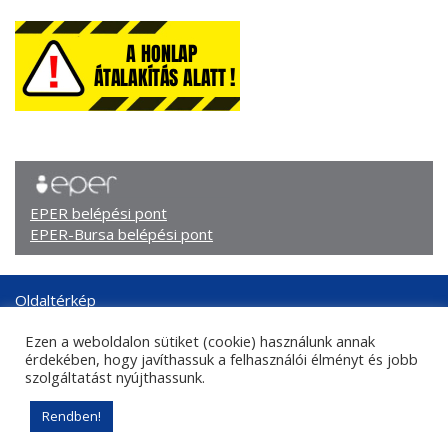
EPER belépési pont
EPER-Bursa belépési pont
Oldaltérkép
Arculati elemek
Ezen a weboldalon sütiket (cookie) használunk annak
Adatkezelési tájékoztató
érdekében, hogy javíthassuk a felhasználói élményt és jobb
Központi kapcsolati adatok
szolgáltatást nyújthassunk.
Sajtókapcsolat
Rendben!
© 2026. Nemzeti Kulturális Támogatáskezelő