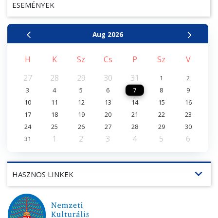
ESEMÉNYEK
Aug
2026
H
K
Sz
Cs
P
Sz
V
27
28
29
30
31
1
2
3
4
5
6
7
8
9
10
11
12
13
14
15
16
17
18
19
20
21
22
23
24
25
26
27
28
29
30
1
2
3
4
5
6
31
expand_more
HASZNOS LINKEK