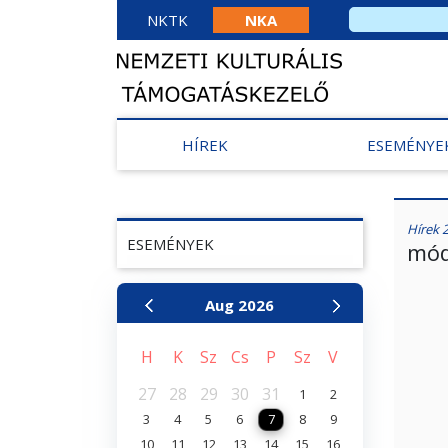
NKTK
NKA
HÍREK
ESEMÉNYE
Hírek 
ESEMÉNYEK
mód
Aug
2026
H
K
Sz
Cs
P
Sz
V
27
28
29
30
31
1
2
3
4
5
6
7
8
9
10
11
12
13
14
15
16