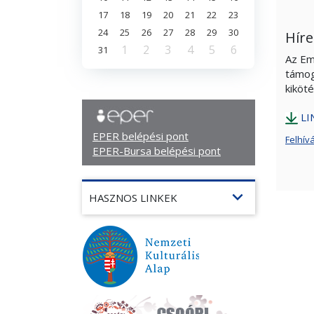
17
18
19
20
21
22
23
24
25
26
27
28
29
30
Híre
1
2
3
4
5
6
31
Az Em
támog
kiköté
LI
EPER belépési pont
Felhív
EPER-Bursa belépési pont
expand_more
HASZNOS LINKEK