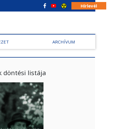
Hírlevél
EZET
ARCHÍVUM
döntési listája