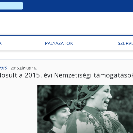
K
PÁLYÁZATOK
SZERV
2015
2015.június 16.
osult a 2015. évi Nemzetiségi támogatások 