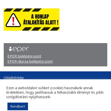
EPER belépési pont
EPER-Bursa belépési pont
Oldaltérkép
Arculati elemek
Ezen a weboldalon sütiket (cookie) használunk annak
Adatkezelési tájékoztató
érdekében, hogy javíthassuk a felhasználói élményt és jobb
Központi kapcsolati adatok
szolgáltatást nyújthassunk.
Sajtókapcsolat
Rendben!
© 2026. Nemzeti Kulturális Támogatáskezelő