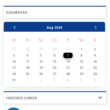
ESEMÉNYEK
Aug
2026
H
K
Sz
Cs
P
Sz
V
27
28
29
30
31
1
2
3
4
5
6
7
8
9
10
11
12
13
14
15
16
17
18
19
20
21
22
23
24
25
26
27
28
29
30
1
2
3
4
5
6
31
expand_more
HASZNOS LINKEK