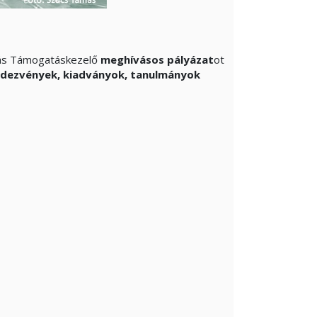
rás Támogatáskezelő
meghívásos pályázat
ot
ndezvények, kiadványok, tanulmányok