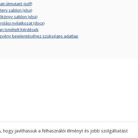
ati útmutató (pdf)
erv sablon (xlsx)
ókönyv sablon (xlsx)
rolási nyilatkozat (docx)
n Ismételt Kérdések
zvény bejelentéséhez szükséges adatlap
 hogy javíthassuk a felhasználói élményt és jobb szolgáltatást