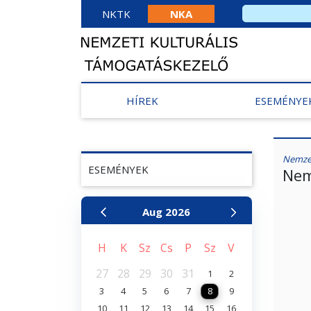
NKTK
NKA
HÍREK
ESEMÉNYE
Nemzet
ESEMÉNYEK
Nem
Aug
2026
H
K
Sz
Cs
P
Sz
V
27
28
29
30
31
1
2
3
4
5
6
7
8
9
10
11
12
13
14
15
16