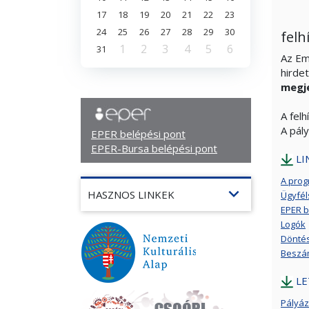
17
18
19
20
21
22
23
24
25
26
27
28
29
30
felh
1
2
3
4
5
6
31
Az Em
hirde
megj
A fel
A pál
EPER belépési pont
EPER-Bursa belépési pont
LI
A prog
expand_more
HASZNOS LINKEK
Ügyfél
EPER b
Logók
Döntés
Beszám
LE
Pályáza