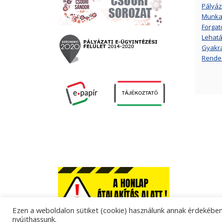
Pályáz
Munkat
Forgat
Lehatá
Gyakra
Rende
Ezen a weboldalon sütiket (cookie) használunk annak érdekében,
nyújthassunk.