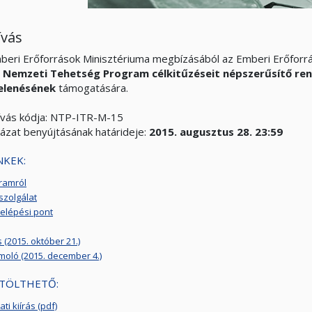
ívás
beri Erőforrások Minisztériuma megbízásából az Emberi Erőfor
t
Nemzeti Tehetség Program célkitűzéseit népszerűsítő re
elenésének
támogatására.
hívás kódja: NTP-ITR-M-15
yázat benyújtásának határideje:
2015.
augusztus 28. 23:59
NKEK:
ramról
szolgálat
elépési pont
 (2015. október 21.)
oló (2015. december 4.)
TÖLTHETŐ:
ti kiírás (pdf)