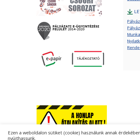
LE
Pályáza
Pályáz
Munkat
Nyilat
Rendez
Ezen a weboldalon sütiket (cookie) használunk annak érdekében,
nyújthassunk.