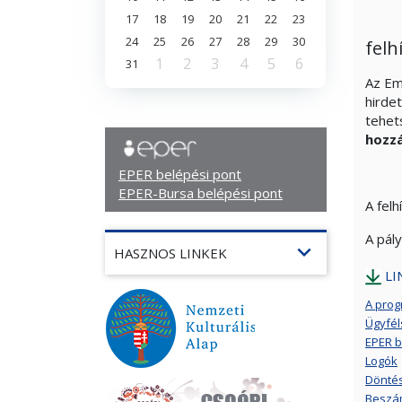
17
18
19
20
21
22
23
24
25
26
27
28
29
30
felh
1
2
3
4
5
6
31
Az Em
hirde
tehet
hozz
EPER belépési pont
EPER-Bursa belépési pont
A fel
A pál
expand_more
HASZNOS LINKEK
LI
A prog
Ügyfél
EPER b
Logók
Döntés 
Beszám