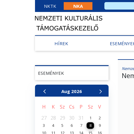
NKTK
NKA
HÍREK
ESEMÉNYE
Nemzet
ESEMÉNYEK
Nem
Aug
2026
H
K
Sz
Cs
P
Sz
V
27
28
29
30
31
1
2
3
4
5
6
7
8
9
10
11
12
13
14
15
16