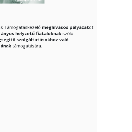
rás Támogatáskezelő
meghívásos pályázat
ot
rányos helyzetű fiataloknak
szóló
segítő szolgáltatásokhoz való
ásának
támogatására.