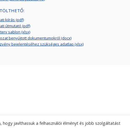
TÖLTHETŐ:
ti kiírás (pdf)
ati útmutató (pdf)
erv sablon (xlsx)
kozat benyújtott dokumentumokról (docx)
vény bejelentéséhez szükséges adatlap (xlsx)
 hogy javíthassuk a felhasználói élményt és jobb szolgáltatást