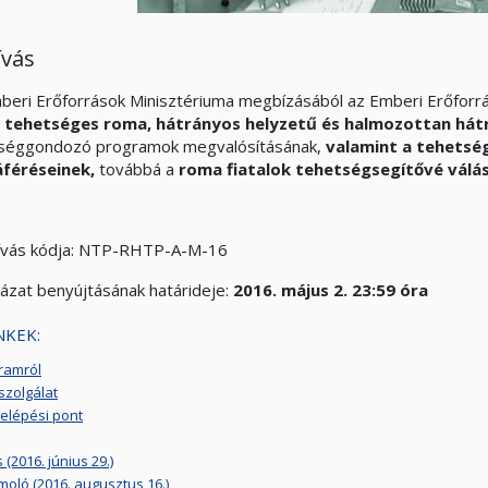
ívás
beri Erőforrások Minisztériuma megbízásából az Emberi Erőfor
t
tehetséges roma, hátrányos helyzetű és halmozottan hát
séggondozó programok megvalósításának,
valamint a tehetség
áféréseinek,
továbbá a
roma fiatalok tehetségsegítővé vál
hívás kódja: NTP-RHTP-A-M-16
yázat benyújtásának határideje:
2016.
május 2. 23:59 óra
NKEK:
ramról
szolgálat
elépési pont
(2016. június 29.)
oló (2016. augusztus 16.)