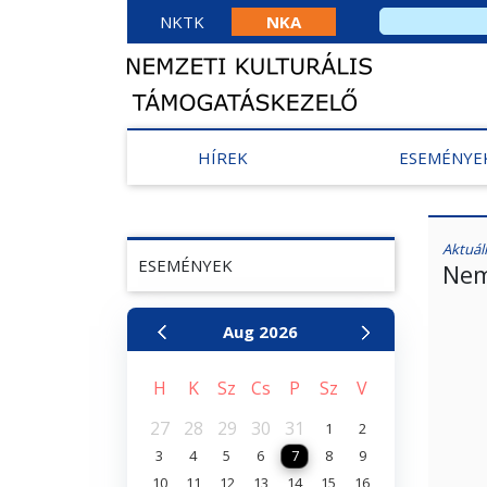
NKTK
NKA
HÍREK
ESEMÉNYE
Aktuál
ESEMÉNYEK
Nem
Aug
2026
H
K
Sz
Cs
P
Sz
V
27
28
29
30
31
1
2
3
4
5
6
7
8
9
10
11
12
13
14
15
16