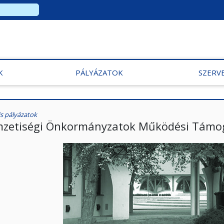
K
PÁLYÁZATOK
SZERV
is pályázatok
zetiségi Önkormányzatok Működési Támo