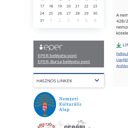
17
18
19
20
21
22
23
24
25
26
27
28
29
30
A nem
1
2
3
4
5
6
31
428/2
nemze
kötele
LI
Felhív
EPER belépési pont
Ügyfél
EPER-Bursa belépési pont
Archí
expand_more
HASZNOS LINKEK