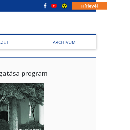
Hírlevél
EZET
ARCHÍVUM
gatása program