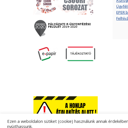
A prog
Ügyfél
EPER b
Felhív
Ezen a weboldalon sütiket (cookie) használunk annak érdekében,
nyújthassunk.