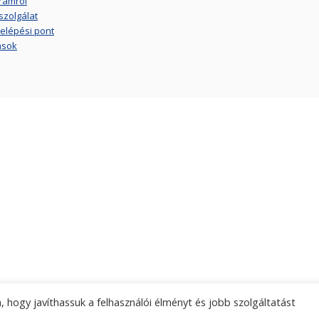
ramról
szolgálat
elépési pont
ások
 hogy javíthassuk a felhasználói élményt és jobb szolgáltatást