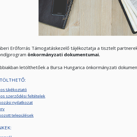
beri Erőforrás Támogatáskezelő tájékoztatja a tisztelt partnere
ndíjprogram
önkormányzati dokumentumai.
ábbiakban letölthetőek a Bursa Hungarica önkormányzati dokumen
TÖLTHETŐ:
nos tájékoztató
nos szerződési feltételek
kozási nyilatkozat
erv
kozott települések
NKEK: