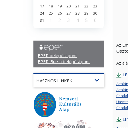
17
18
19
20
21
22
23
24
25
26
27
28
29
30
1
2
3
4
5
6
31
Az Em
Ösztö
EPER belépési pont
EPER-Bursa belépési pont
Az al
LE
expand_more
HASZNOS LINKEK
Általá
Általá
Csatla
Ütemt
Csatla
LI