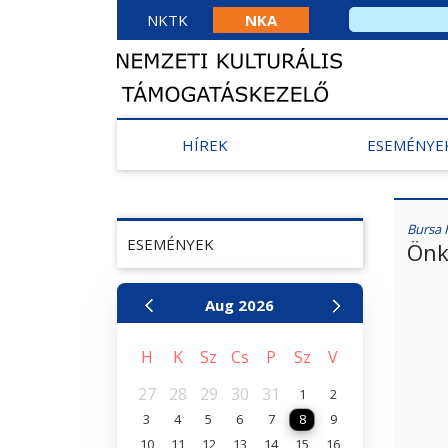
NKTK
NKA
HÍREK
ESEMÉNYE
Bursa 
ESEMÉNYEK
Önk
Aug
2026
H
K
Sz
Cs
P
Sz
V
27
28
29
30
31
1
2
3
4
5
6
7
8
9
10
11
12
13
14
15
16