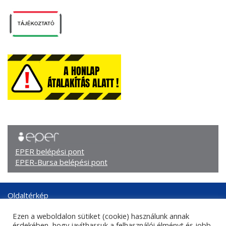
EPER belépési pont
EPER-Bursa belépési pont
Oldaltérkép
Arculati elemek
Ezen a weboldalon sütiket (cookie) használunk annak
Adatkezelési tájékoztató
érdekében, hogy javíthassuk a felhasználói élményt és jobb