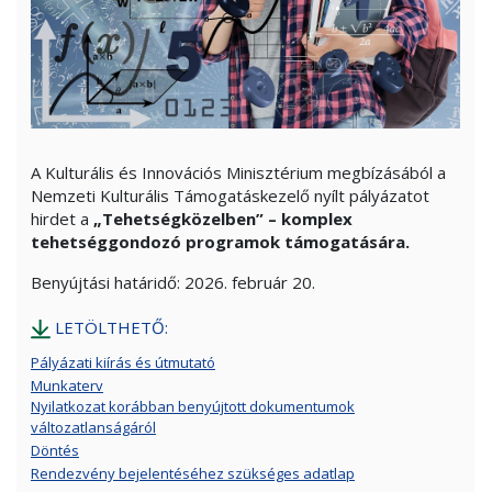
A Kulturális és Innovációs Minisztérium megbízásából a
Nemzeti Kulturális Támogatáskezelő nyílt pályázatot
hirdet a
„Tehetségközelben” – komplex
tehetséggondozó programok támogatására.
Benyújtási határidő: 2026. február 20.
LETÖLTHETŐ:
Pályázati kiírás és útmutató
Munkaterv
Nyilatkozat korábban benyújtott dokumentumok
változatlanságáról
Döntés
Rendezvény bejelentéséhez szükséges adatlap