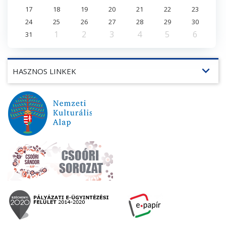
17
18
19
20
21
22
23
24
25
26
27
28
29
30
1
2
3
4
5
6
31
expand_more
HASZNOS LINKEK