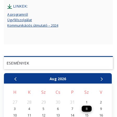
LINKEK:
A programról
Ügyfélszolgálat
Kommunikációs útmutató – 2024
ESEMÉNYEK
Aug
2026
H
K
Sz
Cs
P
Sz
V
27
28
29
30
31
1
2
3
4
5
6
7
8
9
10
11
12
13
14
15
16