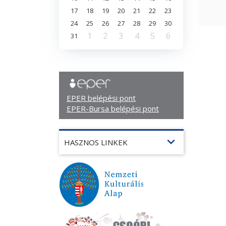
17
18
19
20
21
22
23
24
25
26
27
28
29
30
1
2
3
4
5
6
31
EPER belépési pont
EPER-Bursa belépési pont
expand_more
HASZNOS LINKEK