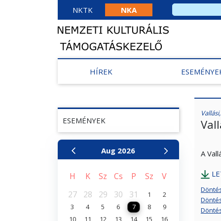
NKTK
NKA
HÍREK
ESEMÉNYE
Vallás
ESEMÉNYEK
Val
Aug
2026
A Val
LE
H
K
Sz
Cs
P
Sz
V
Döntés
27
28
29
30
31
1
2
Döntés
3
4
5
6
7
8
9
Döntés
10
11
12
13
14
15
16