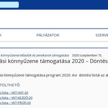
K
PÁLYÁZATOK
SZERV
i, könnyűzenei előadók és zenekarok támogatása
2020.szeptember 15.
lási könnyűzene támogatása 2020 – Döntési
lási könnyűzene támogatása program 2020. évi döntési listái az a
TÖLTHETŐ:
i lista – VKT-HAT-20
i lista – VKT-KEZDŐ-20
i lista – VKT-PROFI-20