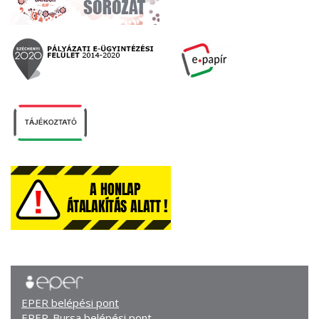
EPER belépési pont
EPER-Bursa belépési pont