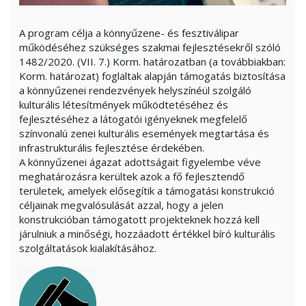
A program célja a könnyűzene- és fesztiválipar
működéséhez szükséges szakmai fejlesztésekről szóló
1482/2020. (VII. 7.) Korm. határozatban (a továbbiakban:
Korm. határozat) foglaltak alapján támogatás biztosítása
a könnyűzenei rendezvények helyszínéül szolgáló
kulturális létesítmények működtetéséhez és
fejlesztéséhez a látogatói igényeknek megfelelő
színvonalú zenei kulturális események megtartása és
infrastrukturális fejlesztése érdekében.
A könnyűzenei ágazat adottságait figyelembe véve
meghatározásra kerültek azok a fő fejlesztendő
területek, amelyek elősegítik a támogatási konstrukció
céljainak megvalósulását azzal, hogy a jelen
konstrukcióban támogatott projekteknek hozzá kell
járulniuk a minőségi, hozzáadott értékkel bíró kulturális
szolgáltatások kialakításához.