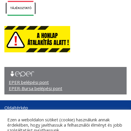
EPER belépési pont
EPER-Bursa belépési pont
Oldaltérkép
Arculati elemek
Ezen a weboldalon sütiket (cookie) használunk annak
Adatkezelési tájékoztató
érdekében, hogy javíthassuk a felhasználói élményt és jobb
Központi kapcsolati adatok
szolgáltatást nyújthassunk.