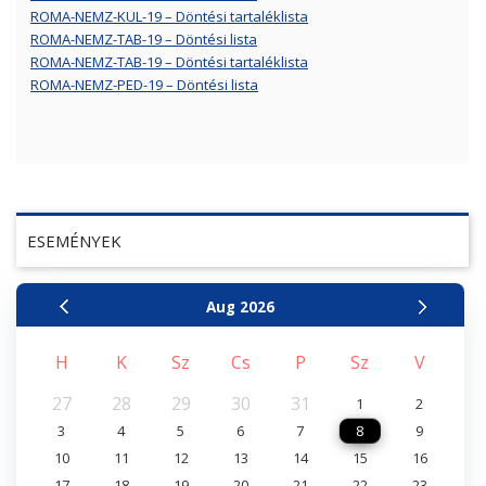
ROMA-NEMZ-KUL-19 – Döntési tartaléklista
ROMA-NEMZ-TAB-19 – Döntési lista
ROMA-NEMZ-TAB-19 – Döntési tartaléklista
ROMA-NEMZ-PED-19 – Döntési lista
ESEMÉNYEK
Aug
2026
H
K
Sz
Cs
P
Sz
V
27
28
29
30
31
1
2
3
4
5
6
7
8
9
10
11
12
13
14
15
16
17
18
19
20
21
22
23