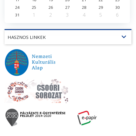
24
25
26
27
28
29
30
1
2
3
4
5
6
31
expand_more
HASZNOS LINKEK