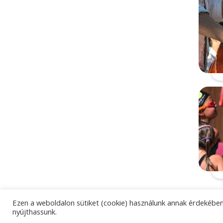
Ezen a weboldalon sütiket (cookie) használunk annak érdekében,
nyújthassunk.
Oldaltérkép
Arculati elemek
Adatkeze