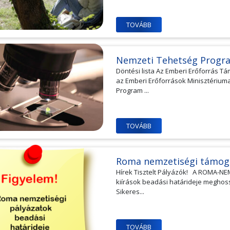
TOVÁBB
Nemzeti Tehetség Progr
Döntési lista Az Emberi Erőforrás T
az Emberi Erőforrások Minisztériu
Program ...
TOVÁBB
Roma nemzetiségi támog
Hírek Tisztelt Pályázók! A ROMA-N
kiírások beadási határideje meghos
Sikeres...
TOVÁBB