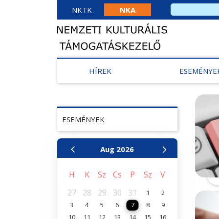
NKTK
NKA
HÍREK
ESEMÉNYE
ESEMÉNYEK
Aug
2026
H
K
Sz
Cs
P
Sz
V
27
28
29
30
31
1
2
3
4
5
6
7
8
9
10
11
12
13
14
15
16