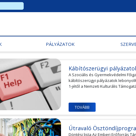
K
PÁLYÁZATOK
SZERV
Kábítószerügyi pályázat
A Szociális és Gyermekvédelmi Főig
kábítószerügyi pályázatok lebonyolí
1-jétől a Nemzeti Kulturális Támogat
TOVÁBB
Útravaló Ösztöndíjprogr
Döntési lista Az Emberi Erőforrás Tá