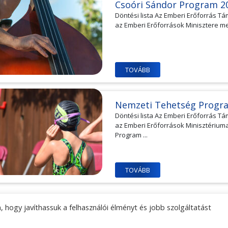
Csoóri Sándor Program 2
Döntési lista Az Emberi Erőforrás T
az Emberi Erőforrások Minisztere me
TOVÁBB
Nemzeti Tehetség Progr
Döntési lista Az Emberi Erőforrás T
az Emberi Erőforrások Minisztériu
Program ...
TOVÁBB
1
2
3
4
5
 hogy javíthassuk a felhasználói élményt és jobb szolgáltatást
lési tájékoztató
Központi kapcsolati adatok
Sajtókapc