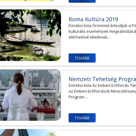
Roma Kultúra 2019
Döntési lista Örömmel értesítjük a 
kulturális események megvalósításán
elérhetővé tételének...
TOVÁBB
Nemzeti Tehetség Progr
Döntési lista Az Emberi Erőforrás T
az Emberi Erőforrások Minisztériu
Program ...
TOVÁBB