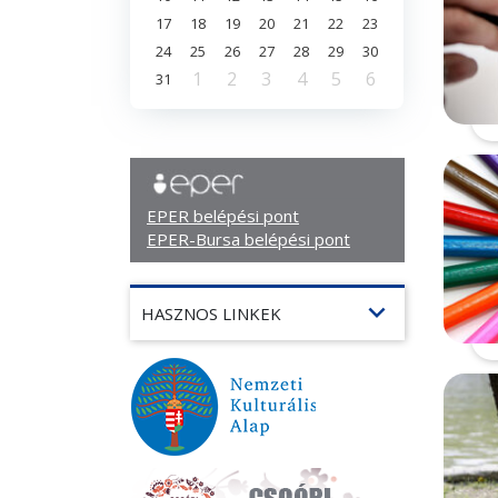
17
18
19
20
21
22
23
24
25
26
27
28
29
30
1
2
3
4
5
6
31
EPER belépési pont
EPER-Bursa belépési pont
expand_more
HASZNOS LINKEK