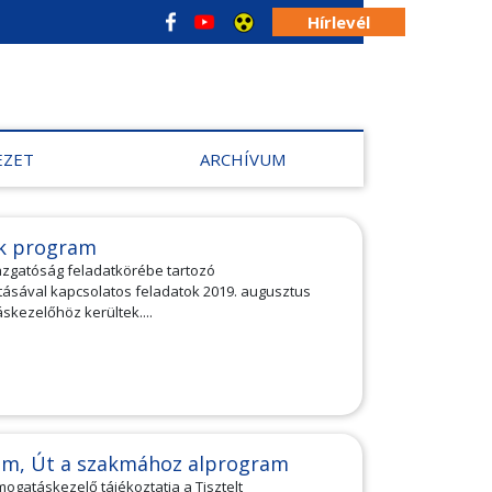
Hírlevél
EZET
ARCHÍVUM
ok program
azgatóság feladatkörébe tartozó
tásával kapcsolatos feladatok 2019. augusztus
áskezelőhöz kerültek....
am, Út a szakmához alprogram
mogatáskezelő tájékoztatja a Tisztelt