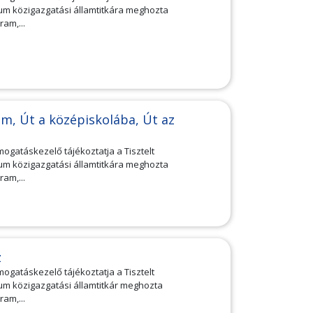
um közigazgatási államtitkára meghozta
am,...
m, Út a középiskolába, Út az
mogatáskezelő tájékoztatja a Tisztelt
um közigazgatási államtitkára meghozta
am,...
z
mogatáskezelő tájékoztatja a Tisztelt
um közigazgatási államtitkár meghozta
am,...