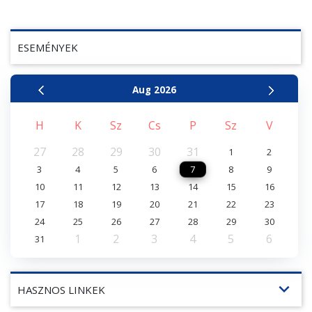
ESEMÉNYEK
Aug
2026
H
K
Sz
Cs
P
Sz
V
27
28
29
30
31
1
2
3
4
5
6
7
8
9
10
11
12
13
14
15
16
17
18
19
20
21
22
23
24
25
26
27
28
29
30
1
2
3
4
5
6
31
expand_more
HASZNOS LINKEK