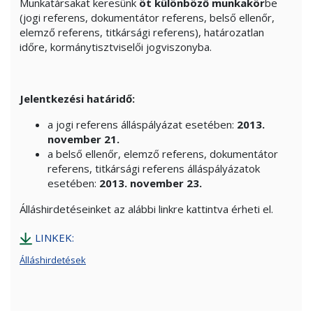
Munkatársakat keresünk
öt különböző munkakör
be
(jogi referens, dokumentátor referens, belső ellenőr,
elemző referens, titkársági referens), határozatlan
időre, kormánytisztviselői jogviszonyba.
Jelentkezési határidő:
a jogi referens álláspályázat esetében:
2013.
november 21.
a belső ellenőr, elemző referens, dokumentátor
referens, titkársági referens álláspályázatok
esetében:
2013. november 23.
Álláshirdetéseinket az alábbi linkre kattintva érheti el.
LINKEK:
Álláshirdetések