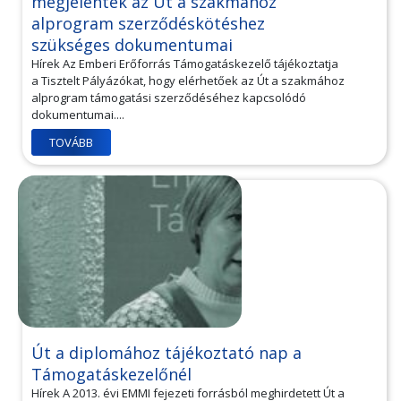
megjelentek az Út a szakmához
alprogram szerződéskötéshez
szükséges dokumentumai
Hírek Az Emberi Erőforrás Támogatáskezelő tájékoztatja
a Tisztelt Pályázókat, hogy elérhetőek az Út a szakmához
alprogram támogatási szerződéséhez kapcsolódó
dokumentumai....
TOVÁBB
Út a diplomához tájékoztató nap a
Támogatáskezelőnél
Hírek A 2013. évi EMMI fejezeti forrásból meghirdetett Út a