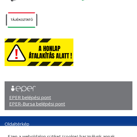
EPER belépési pont
EPER-Bursa belépési pont
Oldaltérkép
Arculati elemek
Ezen a weboldalon sütiket (cookie) használunk annak
Adatkezelési tájékoztató