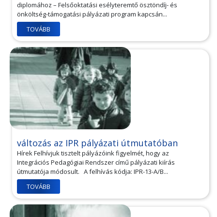
diplomához – Felsőoktatási esélyteremtő ösztöndíj- és
önköltség-támogatási pályázati program kapcsán...
TOVÁBB
változás az IPR pályázati útmutatóban
Hírek Felhívjuk tisztelt pályázóink figyelmét, hogy az
Integrációs Pedagógiai Rendszer című pályázati kiírás
útmutatója módosult. A felhívás kódja: IPR-13-A/B...
TOVÁBB