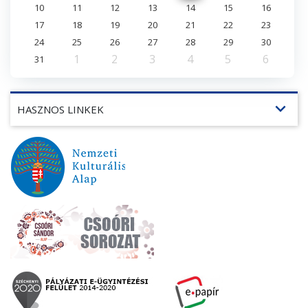
10
11
12
13
14
15
16
17
18
19
20
21
22
23
24
25
26
27
28
29
30
1
2
3
4
5
6
31
expand_more
HASZNOS LINKEK