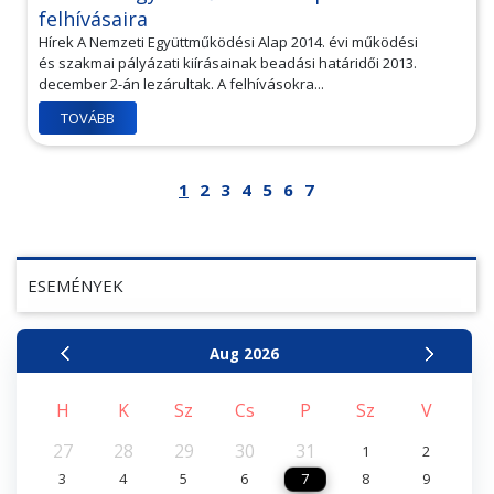
felhívásaira
Hírek A Nemzeti Együttműködési Alap 2014. évi működési
és szakmai pályázati kiírásainak beadási határidői 2013.
december 2-án lezárultak. A felhívásokra...
TOVÁBB
1
2
3
4
5
6
7
ESEMÉNYEK
Aug
2026
H
K
Sz
Cs
P
Sz
V
27
28
29
30
31
1
2
3
4
5
6
7
8
9