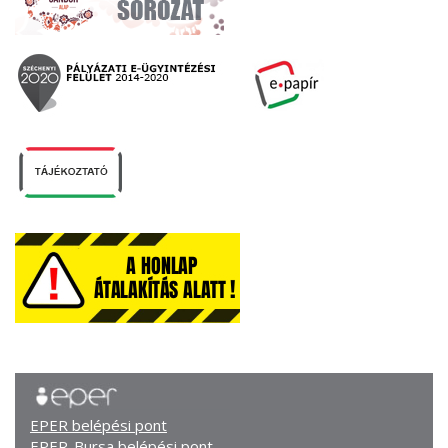
EPER belépési pont
EPER-Bursa belépési pont