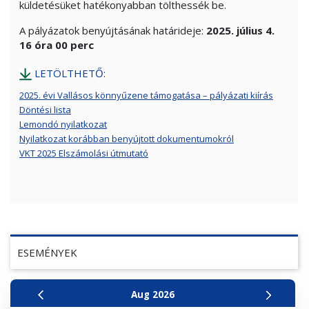
küldetésüket hatékonyabban tölthessék be.
A pályázatok benyújtásának határideje:
2025. július 4.
16 óra 00 perc
LETÖLTHETŐ:
2025. évi Vallásos könnyűzene támogatása – pályázati kiírás
Döntési lista
Lemondó nyilatkozat
Nyilatkozat korábban benyújtott dokumentumokról
VKT 2025 Elszámolási útmutató
ESEMÉNYEK
Aug
2026