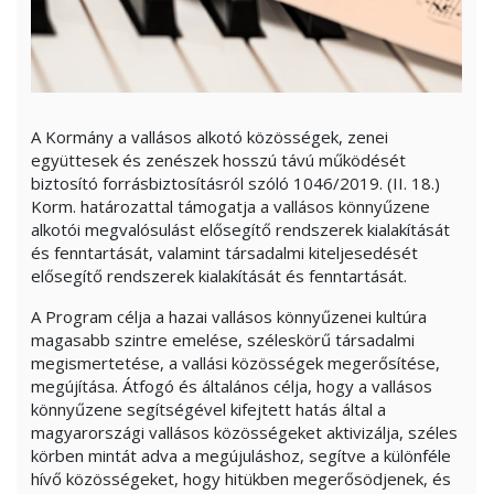
A Kormány a vallásos alkotó közösségek, zenei
együttesek és zenészek hosszú távú működését
biztosító forrásbiztosításról szóló 1046/2019. (II. 18.)
Korm. határozattal támogatja a vallásos könnyűzene
alkotói megvalósulást elősegítő rendszerek kialakítását
és fenntartását, valamint társadalmi kiteljesedését
elősegítő rendszerek kialakítását és fenntartását.
A Program célja a hazai vallásos könnyűzenei kultúra
magasabb szintre emelése, széleskörű társadalmi
megismertetése, a vallási közösségek megerősítése,
megújítása. Átfogó és általános célja, hogy a vallásos
könnyűzene segítségével kifejtett hatás által a
magyarországi vallásos közösségeket aktivizálja, széles
körben mintát adva a megújuláshoz, segítve a különféle
hívő közösségeket, hogy hitükben megerősödjenek, és