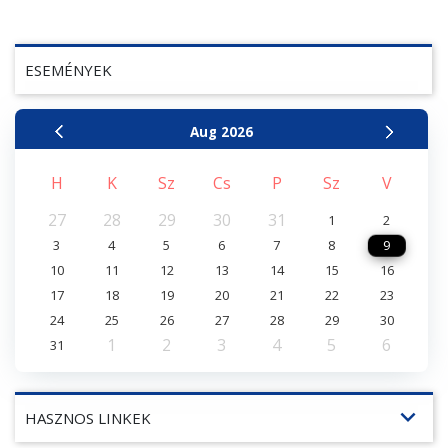
ESEMÉNYEK
Aug
2026
H
K
Sz
Cs
P
Sz
V
27
28
29
30
31
1
2
3
4
5
6
7
8
9
10
11
12
13
14
15
16
17
18
19
20
21
22
23
24
25
26
27
28
29
30
1
2
3
4
5
6
31
expand_more
HASZNOS LINKEK