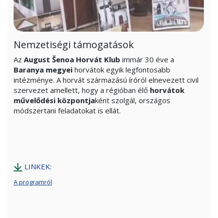
Nemzetiségi támogatások
Az
August Šenoa Horvát Klub
immár 30 éve a
Baranya megyei
horvátok egyik legfontosabb
intézménye. A horvát származású íróról elnevezett civil
szervezet amellett, hogy a régióban élő
horvátok
művelődési központja
ként szolgál, országos
módszertani feladatokat is ellát.
LINKEK:
A programról