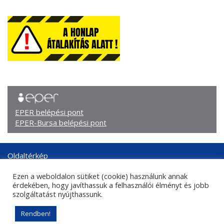
EPER belépési pont
EPER-Bursa belépési pont
Oldaltérkép
Arculati elemek
Ezen a weboldalon sütiket (cookie) használunk annak
Adatkezelési tájékoztató
érdekében, hogy javíthassuk a felhasználói élményt és jobb
Központi kapcsolati adatok
szolgáltatást nyújthassunk.
Sajtókapcsolat
Rendben!
© 2026. Nemzeti Kulturális Támogatáskezelő