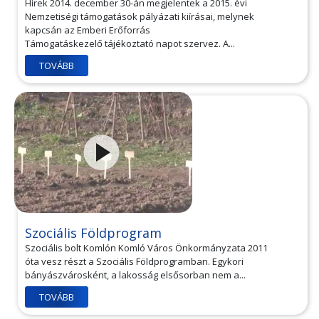
Hírek 2014. december 30-án megjelentek a 2015. évi
Nemzetiségi támogatások pályázati kiírásai, melynek
kapcsán az Emberi Erőforrás
Támogatáskezelő tájékoztató napot szervez. A...
TOVÁBB
Szociális Földprogram
Szociális bolt Komlón Komló Város Önkormányzata 2011
óta vesz részt a Szociális Földprogramban. Egykori
bányászvárosként, a lakosság elsősorban nem a...
TOVÁBB