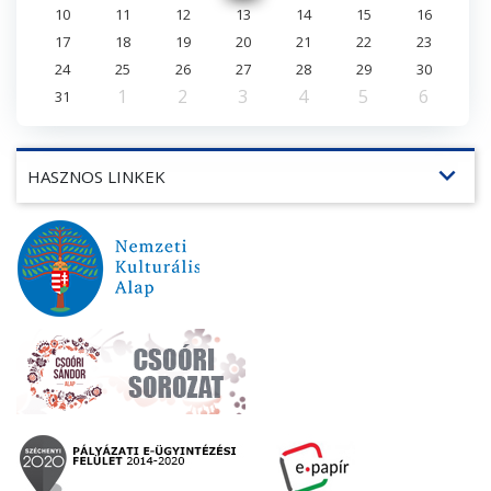
10
11
12
13
14
15
16
17
18
19
20
21
22
23
24
25
26
27
28
29
30
1
2
3
4
5
6
31
expand_more
HASZNOS LINKEK