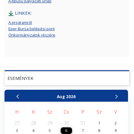
A-típusú pályázati űrlap
LINKEK:
A programról
Eper-Bursa belépési pont
Önkormányzatok részére
ESEMÉNYEK
Aug
2026
H
K
Sz
Cs
P
Sz
V
27
28
29
30
31
1
2
3
4
5
6
7
8
9