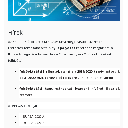
Hírek
Az Emberi Erőforrások Minisztériuma megbízásából az Emberi
Erőforrás Támogatáskezelő
nyílt pályázat
keretében meghirdeti a
Bursa Hungarica
Felsőoktatási Önkormányzati Ösztöndíjpályázat
felhívásait.
felsőoktatási hallgatók
számára a
201
9
/2020. tanév második
és a 2020/20
21
. tanév első félévére
vonatkozóan; valamint
felsőoktatási tanulmányokat kezdeni kívánó fiatalok
számára.
A felhívások kódjai:
BURSA-2020 A
BURSA-2020 B