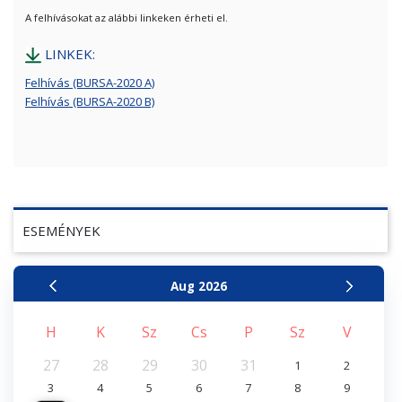
A felhívásokat az alábbi linkeken érheti el.
LINKEK:
Felhívás (BURSA-2020 A)
Felhívás (BURSA-2020 B)
ESEMÉNYEK
Aug
2026
H
K
Sz
Cs
P
Sz
V
27
28
29
30
31
1
2
3
4
5
6
7
8
9