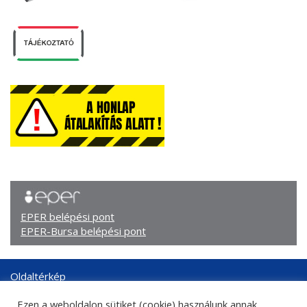
EPER belépési pont
EPER-Bursa belépési pont
Oldaltérkép
Arculati elemek
Ezen a weboldalon sütiket (cookie) használunk annak
Adatkezelési tájékoztató