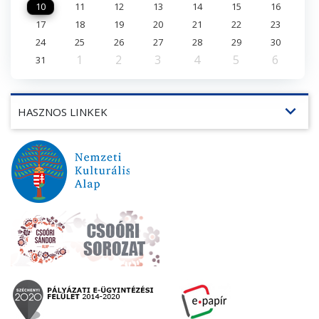
10
11
12
13
14
15
16
17
18
19
20
21
22
23
24
25
26
27
28
29
30
1
2
3
4
5
6
31
expand_more
HASZNOS LINKEK