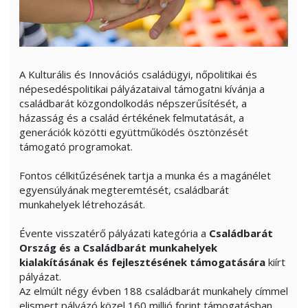
A Kulturális és Innovációs családügyi, nőpolitikai és
népesedéspolitikai pályázataival támogatni kívánja a
családbarát közgondolkodás népszerűsítését, a
házasság és a család értékének felmutatását, a
generációk közötti együttműködés ösztönzését
támogató programokat.
Fontos célkitűzésének tartja a munka és a magánélet
egyensúlyának megteremtését, családbarát
munkahelyek létrehozását.
Évente visszatérő pályázati kategória a
Családbarát
Ország és a Családbarát munkahelyek
kialakításának és fejlesztésének támogatására
kiírt
pályázat.
Az elmúlt négy évben 188 családbarát munkahely címmel
elismert pályázó közel 160 millió forint támogatásban