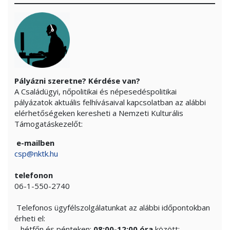
Pályázni szeretne? Kérdése van?
A Családügyi, nőpolitikai és népesedéspolitikai
pályázatok aktuális felhívásaival kapcsolatban az alábbi
elérhetőségeken keresheti a Nemzeti Kulturális
Támogatáskezelőt:
e-mailben
csp@nktk.hu
telefonon
06-1-550-2740
Telefonos ügyfélszolgálatunkat az alábbi időpontokban
érheti el:
– hétfőn és pénteken:
08:00-12:00 óra
között;