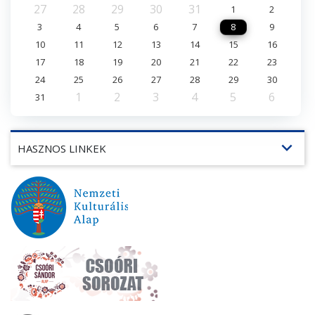
27
28
29
30
31
1
2
3
4
5
6
7
8
9
10
11
12
13
14
15
16
17
18
19
20
21
22
23
24
25
26
27
28
29
30
1
2
3
4
5
6
31
expand_more
HASZNOS LINKEK