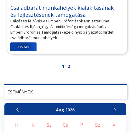
Családbarát munkahelyek kialakításának
és fejlesztésének támogatása
Pályázati felhívás Az Emberi Erőforrások Minisztériuma
Család- és Ifjúságügyi Államtitkársága megbízásából az
Emberi Erőforrás Támogatáskezelő nyílt pályázatot hirdet
családbarát munkahelyek...
TOVÁBB
1
2
ESEMÉNYEK
Aug
2026
H
K
Sz
Cs
P
Sz
V