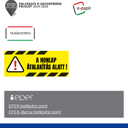
EPER belépési pont
EPER-Bursa belépési pont