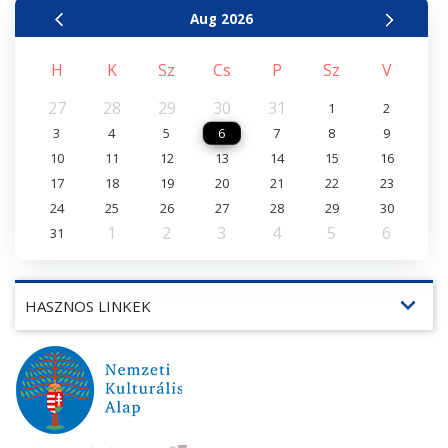
Aug
2026
H
K
Sz
Cs
P
Sz
V
27
28
29
30
31
1
2
3
4
5
6
7
8
9
10
11
12
13
14
15
16
17
18
19
20
21
22
23
24
25
26
27
28
29
30
1
2
3
4
5
6
31
expand_more
HASZNOS LINKEK