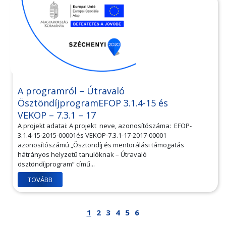
A programról – Útravaló
ÖsztöndíjprogramEFOP 3.1.4-15 és
VEKOP – 7.3.1 – 17
A projekt adatai: A projekt neve, azonosítószáma: EFOP-
3.1.4-15-2015-00001és VEKOP-7.3.1-17-2017-00001
azonosítószámú „Ösztöndíj és mentorálási támogatás
hátrányos helyzetű tanulóknak – Útravaló
ösztöndíjprogram” című...
TOVÁBB
1
2
3
4
5
6