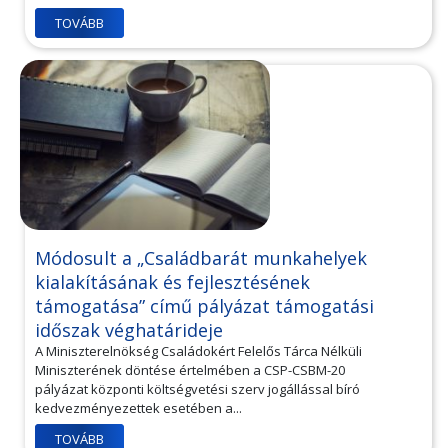
TOVÁBB
Módosult a „Családbarát munkahelyek
kialakításának és fejlesztésének
támogatása” című pályázat támogatási
időszak véghatárideje
A Miniszterelnökség Családokért Felelős Tárca Nélküli
Miniszterének döntése értelmében a CSP-CSBM-20
pályázat központi költségvetési szerv jogállással bíró
kedvezményezettek esetében a...
TOVÁBB