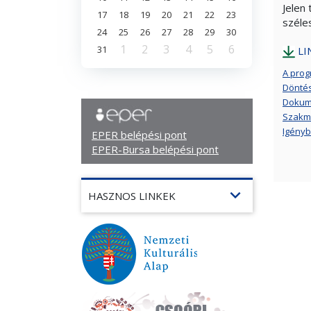
Jelen
17
18
19
20
21
22
23
széle
24
25
26
27
28
29
30
1
2
3
4
5
6
31
LI
A prog
Dönté
Dokum
Szakma
Igényb
EPER belépési pont
EPER-Bursa belépési pont
expand_more
HASZNOS LINKEK