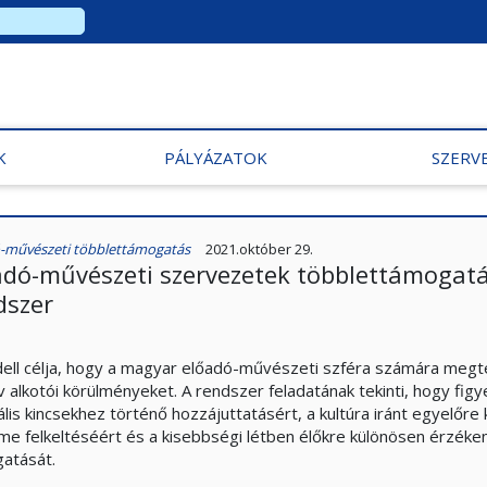
K
PÁLYÁZATOK
SZERV
-művészeti többlettámogatás
2021.október 29.
adó-művészeti szervezetek többlettámogatá
dszer
ell célja, hogy a magyar előadó-művészeti szféra számára megte
ív alkotói körülményeket. A rendszer feladatának tekinti, hogy fi
rális kincsekhez történő hozzájuttatásért, a kultúra iránt egyelő
lme felkeltéséért és a kisebbségi létben élőkre különösen érzé
atását.