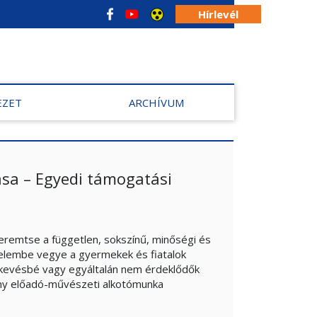
Hírlevél
EZET
ARCHÍVUM
sa – Egyedi támogatási
remtse a független, sokszínű, minőségi és
gyelembe vegye a gyermekek és fiatalok
re kevésbé vagy egyáltalán nem érdeklődők
keny előadó-művészeti alkotómunka