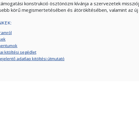
 támogatási konstrukció ösztönözni kívánja a szervezetek missziój
sebb körű megismertetésében és átörökítésében, valamint az új
NKEK:
ramról
sek
entumok
i kitöltési segédlet
ejelentő adatlap kitöltési útmutató