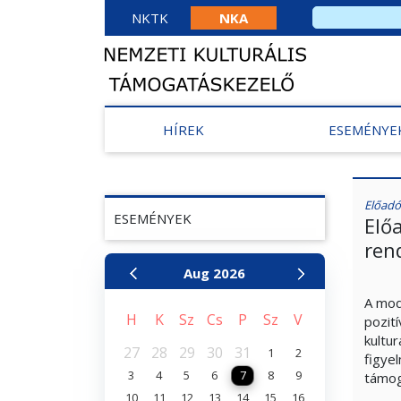
NKTK
NKA
HÍREK
ESEMÉNYE
Előadó
ESEMÉNYEK
Elő
ren
Aug
2026
A mod
H
K
Sz
Cs
P
Sz
V
pozit
kultu
27
28
29
30
31
1
2
figye
3
4
5
6
7
8
9
támog
10
11
12
13
14
15
16